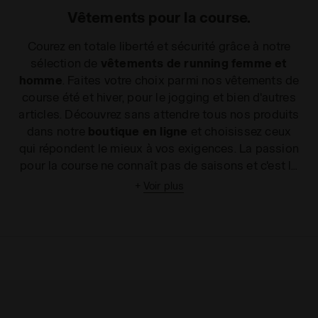
Vêtements pour la course.
Courez en totale liberté et sécurité grâce à notre
sélection de
vêtements de running femme et
homme
. Faites votre choix parmi nos vêtements de
course été et hiver, pour le jogging et bien d'autres
articles. Découvrez sans attendre tous nos produits
dans notre
boutique en ligne
et choisissez ceux
qui répondent le mieux à vos exigences. La passion
pour la course ne connaît pas de saisons et c'est la
raison pour laquelle Diadora vous propose une
+
Voir plus
large gamme de
vêtements pour le jogging été et
hiver
. Vous pourrez ainsi vous entraîner en toute
liberté pendant la saison la plus chaude comme
pendant la saison la plus froide. Courir est une
activité exigeante. Elle nécessite une liberté de
mouvement et des vêtements ergonomiques,
respirants et capables de soutenir votre foulée sans