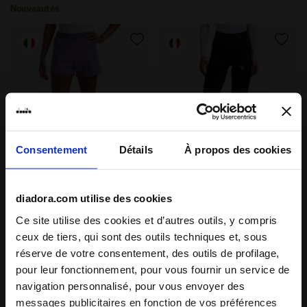
Nouveautés
Consentement
Détails
À propos des cookies
Short technique thermorégulateur - Running STRAT
Leggings techniques therm
L. SHORTS STRATOUNO
L. TIGHTS STRATOUNO
diadora.com utilise des cookies
$ 70,00
$ 70,00
Ce site utilise des cookies et d’autres outils, y compris
Short technique
Leggings techniques
ceux de tiers, qui sont des outils techniques et, sous
thermorégulateur - Running
thermorégulateurs - Running
réserve de votre consentement, des outils de profilage,
STRATOUNO - Femme
STRATOUNO - Femme
1 Couleur
1 Couleur
pour leur fonctionnement, pour vous fournir un service de
Nouveautés
Nouveautés
navigation personnalisé, pour vous envoyer des
messages publicitaires en fonction de vos préférences