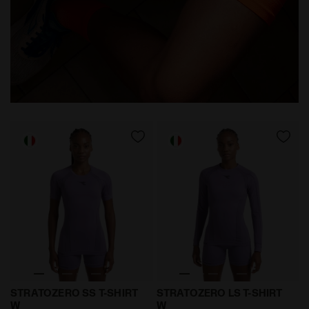
T-shirt technique Made in Italy§Running§Femme STR
T-shirt technique Made in
STRATOZERO SS T-SHIRT
STRATOZERO LS T-SHIRT
W
W