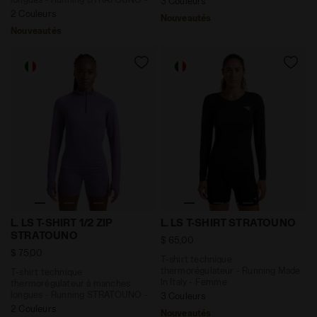
3 Couleurs
Femme
2 Couleurs
Nouveautés
Nouveautés
T-shirt technique thermorégulateur à manches longue
T-shirt technique thermorég
L. LS T-SHIRT 1/2 ZIP
L. LS T-SHIRT STRATOUNO
STRATOUNO
$ 65,00
$ 75,00
T-shirt technique
thermorégulateur - Running Made
T-shirt technique
In Italy - Femme
thermorégulateur à manches
longues - Running STRATOUNO -
3 Couleurs
Femme
2 Couleurs
Nouveautés