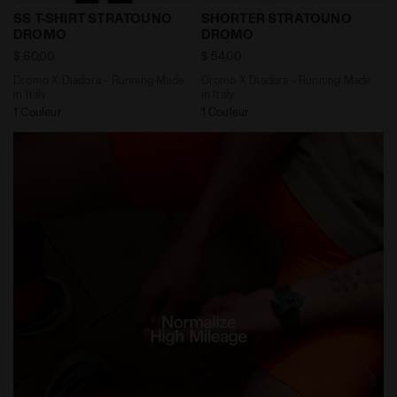
Dromo X Diadora - Running Made in Italy SS T-SHIRT
Dromo X Diadora - Running
SS T-SHIRT STRATOUNO
SHORTER STRATOUNO
DROMO
DROMO
$ 60,00
$ 54,00
Dromo X Diadora - Running Made
Dromo X Diadora - Running Made
in Italy
in Italy
1 Couleur
1 Couleur