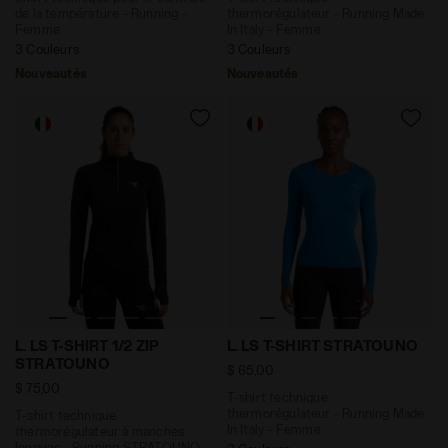
de la température - Running -
thermorégulateur - Running Made
Femme
In Italy - Femme
3 Couleurs
3 Couleurs
Nouveautés
Nouveautés
T-shirt technique thermorégulateur à manches longue
T-shirt technique thermorég
L. LS T-SHIRT 1/2 ZIP
L. LS T-SHIRT STRATOUNO
STRATOUNO
$ 65,00
$ 75,00
T-shirt technique
thermorégulateur - Running Made
T-shirt technique
In Italy - Femme
thermorégulateur à manches
longues - Running STRATOUNO -