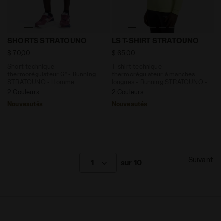
Short technique thermorégulateur 6’’ - Running ST
T-shirt technique thermor
SHORTS STRATOUNO
LS T-SHIRT STRATOUNO
$ 70,00
$ 65,00
Short technique
T-shirt technique
thermorégulateur 6’’ - Running
thermorégulateur à manches
STRATOUNO - Homme
longues - Running STRATOUNO -
Homme
2 Couleurs
2 Couleurs
Nouveautés
Nouveautés
Suivant
1
sur 10