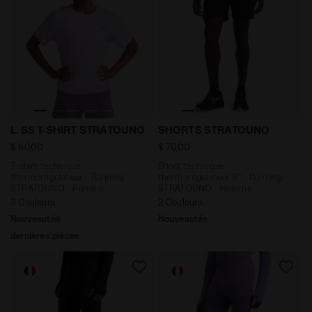
T-shirt technique thermorégulateur - Running STRAT
Short technique thermorég
L. SS T-SHIRT STRATOUNO
SHORTS STRATOUNO
$ 60,00
$ 70,00
T-shirt technique
Short technique
thermorégulateur - Running
thermorégulateur 6’’ - Running
STRATOUNO - Femme
STRATOUNO - Homme
3 Couleurs
2 Couleurs
Nouveautés
Nouveautés
dernières pièces