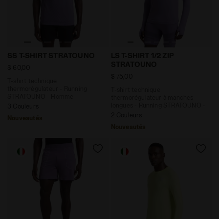
T-shirt technique thermorégulateur - Running STRA
T-shirt technique thermor
SS T-SHIRT STRATOUNO
LS T-SHIRT 1/2 ZIP
STRATOUNO
$ 60,00
$ 75,00
T-shirt technique
thermorégulateur - Running
T-shirt technique
STRATOUNO - Homme
thermorégulateur à manches
longues - Running STRATOUNO -
3 Couleurs
Homme
2 Couleurs
Nouveautés
Nouveautés