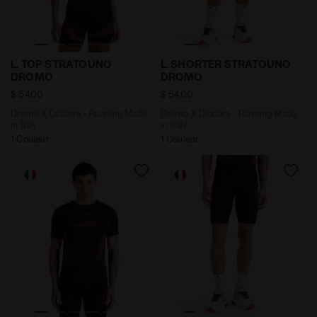
Dromo X Diadora - Running Made in Italy L. TOP STR
Dromo X Diadora - Running
L. TOP STRATOUNO
L. SHORTER STRATOUNO
DROMO
DROMO
$ 54,00
$ 54,00
Dromo X Diadora - Running Made
Dromo X Diadora - Running Made
in Italy
in Italy
1 Couleur
1 Couleur