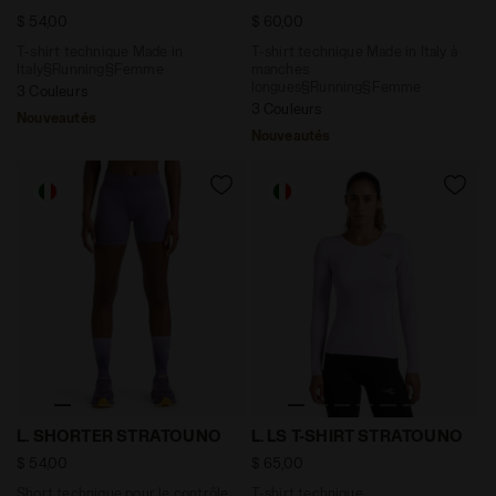
$ 54,00
$ 60,00
T-shirt technique Made in
T-shirt technique Made in Italy à
Italy§Running§Femme
manches
longues§Running§Femme
3 Couleurs
3 Couleurs
Nouveautés
Nouveautés
Short technique pour le contrôle de la température 
T-shirt technique thermoré
L. SHORTER STRATOUNO
L. LS T-SHIRT STRATOUNO
$ 54,00
$ 65,00
Short technique pour le contrôle
T-shirt technique