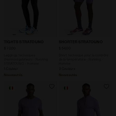
Leggings techniques thermorégulateurs - Running S
Short technique pour le c
TIGHTS STRATOUNO
SHORTER STRATOUNO
$ 70,00
$ 54,00
Leggings techniques
Short technique pour le contrôle
thermorégulateurs - Running
de la température - Running -
STRATOUNO - Homme
Homme
1 Couleur
3 Couleurs
Nouveautés
Nouveautés