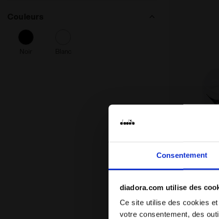
Couleurs
Noir
Blanc
Bandeau pour
Consentement
HEADBAND 
$ 13,30
$ 17,
Bandeau pour la t
diadora.com utilise des coo
transpiration - U
Ce site utilise des cookies et
votre consentement, des outil