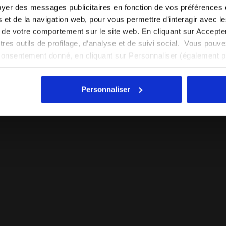
yer des messages publicitaires en fonction de vos préférences
FR/MA
EN/US
tés et de la navigation web, pour vous permettre d’interagir avec 
vi de votre comportement sur le site web. En cliquant sur Accept
Voir tous les pays
autres outils de profilage, d’analyse et de suivi social. Vous pou
consentement donné, en cliquant sur Personnaliser (également 
r tout, vous pouvez continuer à naviguer sur le site avec les par
cookies et d’autres outils de suivi autres que techniques. Vous 
Personnaliser
quant
ici
.