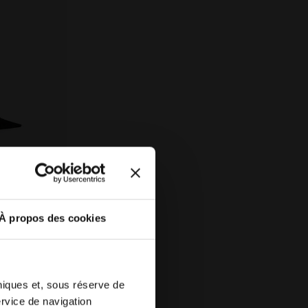
O BLANC/NOIR IRIS - Diadora
e la transpiration - Unisexe HEADBAND PRO NOIR - Diador
À propos des cookies
2 Couleurs
hniques et, sous réserve de
ervice de navigation