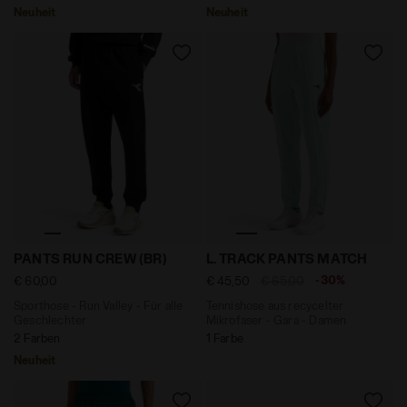
Neuheit
Neuheit
Sporthose - Run Valley - Für alle Geschlechter PANT
Tennishose aus recycelter
PANTS RUN CREW (BR)
L. TRACK PANTS MATCH
-30%
€ 60,00
€ 45,50
€ 65,00
Sporthose - Run Valley - Für alle
Tennishose aus recycelter
Geschlechter
Mikrofaser - Gara - Damen
2 Farben
1 Farbe
Neuheit