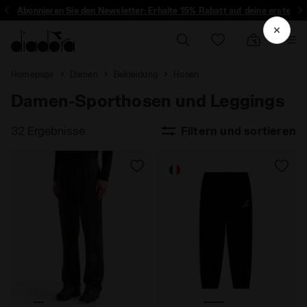
Abonnieren Sie den Newsletter: Erhalte 15% Rabatt auf deine erste Beste
Homepage
Damen
Bekleidung
Hosen
Damen-Sporthosen und Leggings
32 Ergebnisse
Filtern und sortieren