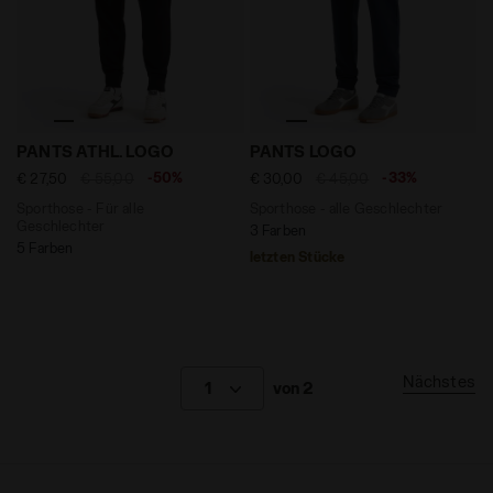
Sporthose - Für alle Geschlechter PANTS ATHL. LOGO
Sporthose - alle Geschlec
PANTS ATHL. LOGO
PANTS LOGO
-50%
-33%
€ 27,50
€ 55,00
€ 30,00
€ 45,00
Sporthose - Für alle
Sporthose - alle Geschlechter
Geschlechter
3 Farben
5 Farben
letzten Stücke
Nächstes
1
von 2