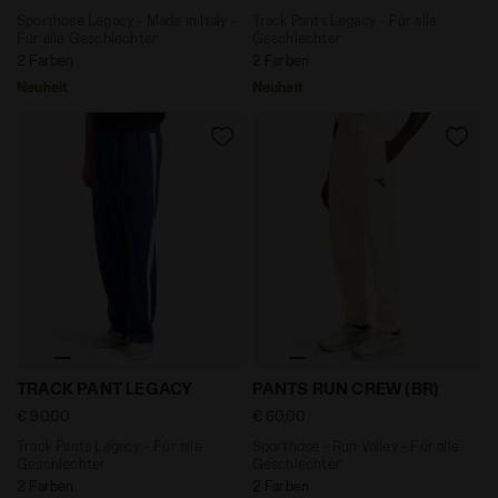
Sporthose Legacy - Made in Italy -
Track Pants Legacy - Für alle
Für alle Geschlechter
Geschlechter
2 Farben
2 Farben
Neuheit
Neuheit
Track Pants Legacy - Für alle Geschlechter TRACK 
Sporthose - Run Valley - F
TRACK PANT LEGACY
PANTS RUN CREW (BR)
€ 90,00
€ 60,00
Track Pants Legacy - Für alle
Sporthose - Run Valley - Für alle
Geschlechter
Geschlechter
2 Farben
2 Farben