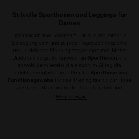
Stilvolle Sporthosen und Leggings für
Damen
Dynamik ist eine Lebensart. Für alle, die immer in
Bewegung sind und zu jeder Tageszeit bequeme
und praktische Kleidung tragen möchten, bietet
Diadora eine große Auswahl an
Sporthosen
, die
sowohl beim Workout als auch im Alltag die
perfekten Begleiter sind. Von der
Sporthose aus
Funktionsgewebe
für das Training bis hin zur Hose
aus reiner Baumwolle, die Ihnen Komfort und
Bewegungsfreiheit in Ihrer Freizeit garantiert. Die
+
Mehr anzeigen
Sportkollektion umfasst eine große Auswahl an
Damenhosen
und Leggings für Fitness und
Jogging in uni oder gemustert, damit Sie sich auch
beim anstrengenden Workout schön und fit fühlen.
Und wenn Sie damit noch nicht genug haben,