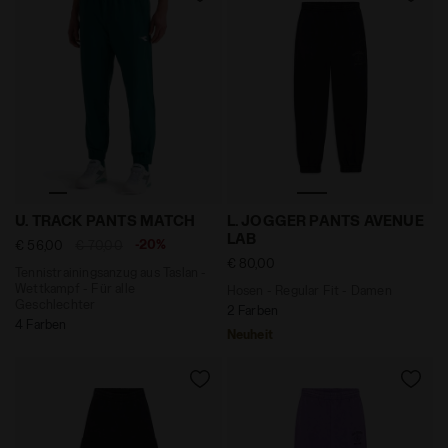
Tennistrainingsanzug aus Taslan - Wettkampf - Für al
Hosen - Regular Fit - Dam
U. TRACK PANTS MATCH
L. JOGGER PANTS AVENUE
LAB
-20%
€ 56,00
€ 70,00
€ 80,00
Tennistrainingsanzug aus Taslan -
Wettkampf - Für alle
Hosen - Regular Fit - Damen
Geschlechter
2 Farben
4 Farben
Neuheit