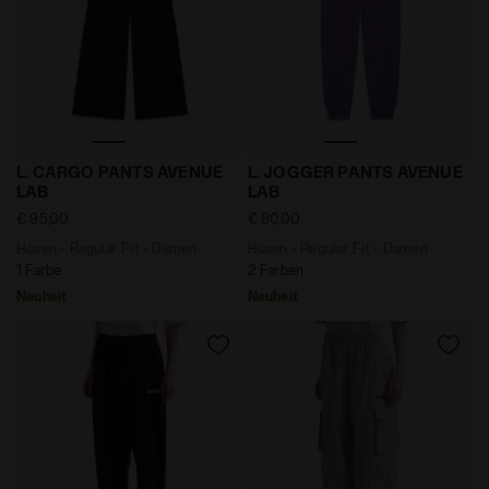
Hosen - Regular Fit - Damen L. CARGO PANTS AVENUE
Hosen - Regular Fit - Da
L. CARGO PANTS AVENUE
L. JOGGER PANTS AVENUE
LAB
LAB
€ 95,00
€ 80,00
Hosen - Regular Fit - Damen
Hosen - Regular Fit - Damen
1 Farbe
2 Farben
Neuheit
Neuheit