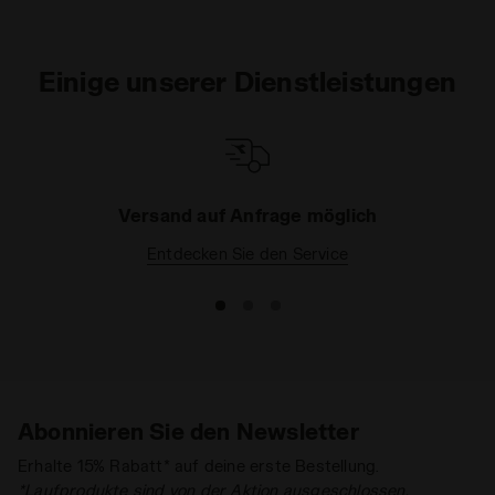
können Sie eine der bequemen Hosen der
Sportswear-Kollektion in Ihren Warenkorb stecken:
Dank ihrer tadellosen Passform und dem weichen
Einige unserer Dienstleistungen
Stoff meistern sie auch die schwierigsten Tage im
Handumdrehen. Auf was warten Sie noch? Mit
wenigen Klicks kommt der Einkauf direkt zu Ihnen
nach Hause.
Versand auf Anfrage möglich
Entdecken Sie den Service
Abonnieren Sie den Newsletter
Erhalte 15% Rabatt* auf deine erste Bestellung.
*Laufprodukte sind von der Aktion ausgeschlossen.