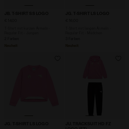
T-Shirt mit kurzen Ärmeln - Regular Fit - Jungen JB. 
T-Shirt mit langen Ärmeln 
JB. T-SHIRT SS LOGO
JG. T-SHIRT LS LOGO
€ 14,00
€ 16,00
T-Shirt mit kurzen Ärmeln -
T-Shirt mit langen Ärmeln -
Regular Fit - Jungen
Regular Fit - Mädchen
2 Farben
3 Farben
Neuheit
Neuheit
T-Shirt mit langen Ärmeln - Regular Fit - Mädchen JG
Trainingsanzug in Baumwoll
JG. T-SHIRT LS LOGO
JU. TRACKSUIT HD FZ
LOGO (FT)