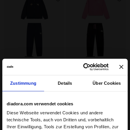
Trainingsanzug in Baumwolloptik - Regular Fit - Jung
Trainingsanzug in Baumwoll
JB. TRACKSUIT FZ LOGO
JG. TRACKSUIT FZ LOGO
(BR)
(BR)
€ 50,00
€ 50,00
Zustimmung
Details
Über Cookies
Trainingsanzug in Baumwolloptik -
Trainingsanzug in Baumwolloptik -
Regular Fit - Jungen
Regular/Relaxed Fit - Mädchen
3 Farben
2 Farben
Neuheit
Neuheit
diadora.com verwendet cookies
Diese Webseite verwendet Cookies und andere
technische Tools, auch von Dritten und, vorbehaltlich
Ihrer Einwilligung, Tools zur Erstellung von Profilen, zur