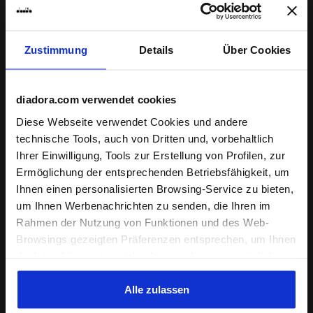
Abonnieren Sie den Newsletter
Erhalte 15% Rabatt* auf deine erste Bestellung.
Zustimmung
Details
Über Cookies
*Laufprodukte sind von der Aktion ausgeschlossen.
Geben Sie Ihre E-Mail-Adresse ein
diadora.com verwendet cookies
Diese Webseite verwendet Cookies und andere
technische Tools, auch von Dritten und, vorbehaltlich
Ihrer Einwilligung, Tools zur Erstellung von Profilen, zur
Ermöglichung der entsprechenden Betriebsfähigkeit, um
Kundenbetreuung
Ihnen einen personalisierten Browsing-Service zu bieten,
um Ihnen Werbenachrichten zu senden, die Ihren im
Informationen
Rahmen der Nutzung von Funktionen und des Web-
Browsings gezeigten Präferenzen entsprechen, um Ihnen
die Interaktion mit sozialen Netzwerken zu ermöglichen
World
und/oder um Ihr Verhalten auf der Webseite zu
analysieren und zu überwachen. Wenn Sie auf
Alle zulassen
Shortcuts
"Annehmen" klicken, erteilen Sie die Einwilligung zur