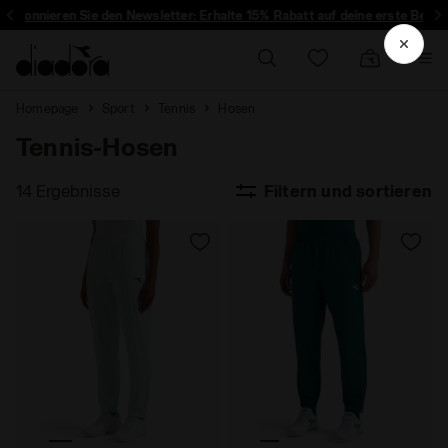
bonnieren Sie den Newsletter: Erhalte 15% Rabatt auf deine erste Bestellu
Homepage
Sport
Tennis
Hosen
Tennis-Hosen
14 Ergebnisse
Filtern und sortieren