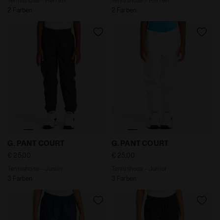
2 Farben
2 Farben
Tennishose - Junior G. PANT COURT NEUN EISEN - Diad
Tennishose - Junior G. PA
G. PANT COURT
G. PANT COURT
€ 25,00
€ 25,00
Tennishose - Junior
Tennishose - Junior
3 Farben
3 Farben