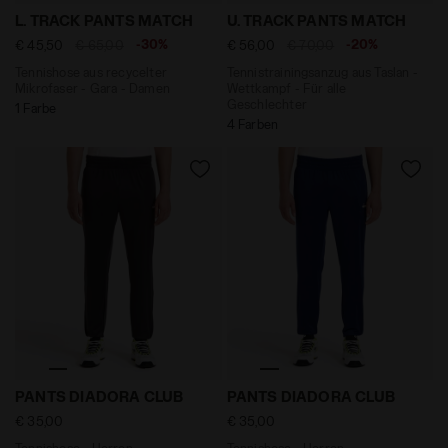
Tennishose aus recycelter Mikrofaser - Gara - Dame
Tennistrainingsanzug aus T
L. TRACK PANTS MATCH
U. TRACK PANTS MATCH
-30%
-20%
€ 45,50
€ 65,00
€ 56,00
€ 70,00
Tennishose aus recycelter
Tennistrainingsanzug aus Taslan -
Mikrofaser - Gara - Damen
Wettkampf - Für alle
Geschlechter
1 Farbe
4 Farben
Tennishose - Herren PANTS DIADORA CLUB NEUN EISEN
Tennishose - Herren PANTS
PANTS DIADORA CLUB
PANTS DIADORA CLUB
€ 35,00
€ 35,00
Tennishose - Herren
Tennishose - Herren