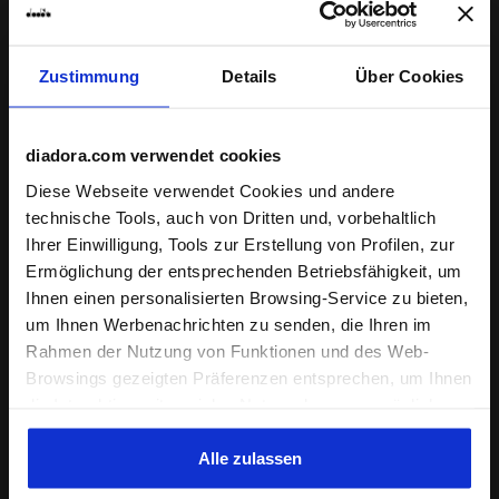
Zustimmung
Details
Über Cookies
Tennishose - Junior G. PANT COURT GUTBLAU - Diador
Tennishose - Damen L. PAN
G. PANT COURT
L. PANT COURT
€ 25,00
€ 35,00
Tennishose - Junior
Tennishose - Damen
diadora.com verwendet cookies
3 Farben
3 Farben
Diese Webseite verwendet Cookies und andere
technische Tools, auch von Dritten und, vorbehaltlich
Ihrer Einwilligung, Tools zur Erstellung von Profilen, zur
Ermöglichung der entsprechenden Betriebsfähigkeit, um
Ihnen einen personalisierten Browsing-Service zu bieten,
um Ihnen Werbenachrichten zu senden, die Ihren im
Rahmen der Nutzung von Funktionen und des Web-
Browsings gezeigten Präferenzen entsprechen, um Ihnen
die Interaktion mit sozialen Netzwerken zu ermöglichen
und/oder um Ihr Verhalten auf der Webseite zu
analysieren und zu überwachen. Wenn Sie auf
Alle zulassen
Tennishose - Damen L. PANT COURT STRAHLEND WEISS
Tennishose - Damen L. PAN
L. PANT COURT
L. PANT COURT
"Annehmen" klicken, erteilen Sie die Einwilligung zur