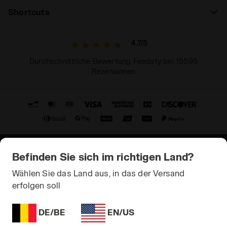
Shortcuts
4.7/5
Durchschnittliche Bewertung Feedaty bei 15595
Rezensionen
Befinden Sie sich im richtigen Land?
© Copyright 2021-2026 Diadora S.p.A. All rights reserved
Wählen Sie das Land aus, in das der Versand
Datenschutz
erfolgen soll
Cookie
DE/BE
EN/US
Terms and Conditions