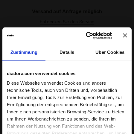
Versand auf Anfrage möglich
Entdecken Sie den Service
Zustimmung
Details
Über Cookies
Abonnieren Sie den Newsletter
diadora.com verwendet cookies
Erhalte 15% Rabatt* auf deine erste Bestellung.
Diese Webseite verwendet Cookies und andere
*Laufprodukte sind von der Aktion ausgeschlossen.
technische Tools, auch von Dritten und, vorbehaltlich
Ihrer Einwilligung, Tools zur Erstellung von Profilen, zur
Geben Sie Ihre E-Mail-Adresse ein
Ermöglichung der entsprechenden Betriebsfähigkeit, um
Ihnen einen personalisierten Browsing-Service zu bieten,
um Ihnen Werbenachrichten zu senden, die Ihren im
Rahmen der Nutzung von Funktionen und des Web-
Browsings gezeigten Präferenzen entsprechen, um Ihnen