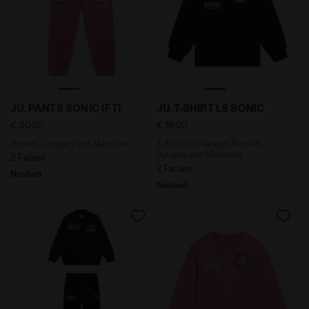
Hosen - Jungen und Mädchen JU. PANTS SONIC (FT) K
T-Shirt mit langen Ärmeln 
JU. PANTS SONIC (FT)
JU. T-SHIRT LS SONIC
€ 30,00
€ 18,00
Hosen - Jungen und Mädchen
T-Shirt mit langen Ärmeln -
Jungen und Mädchen
2 Farben
2 Farben
Neuheit
Neuheit