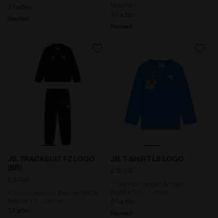
Mädchen
3 Farben
3 Farben
Neuheit
Neuheit
Trainingsanzug in Baumwolloptik - Regular Fit - Jung
T-Shirt mit langen Ärmeln -
JB. TRACKSUIT FZ LOGO
JB. T-SHIRT LS LOGO
(BR)
€ 16,00
€ 50,00
T-Shirt mit langen Ärmeln -
Regular Fit - Jungen
Trainingsanzug in Baumwolloptik -
Regular Fit - Jungen
2 Farben
3 Farben
Neuheit