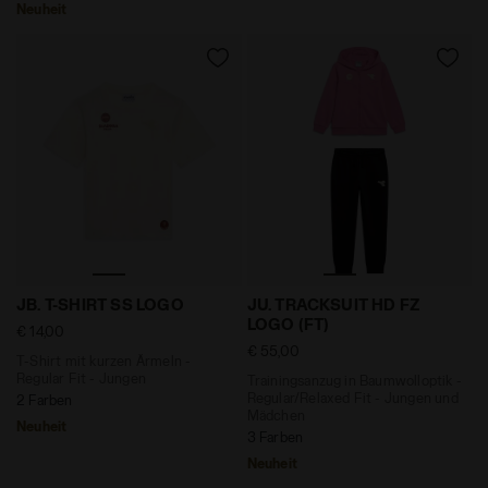
Neuheit
T-Shirt mit kurzen Ärmeln - Regular Fit - Jungen JB. 
Trainingsanzug in Baumwoll
JB. T-SHIRT SS LOGO
JU. TRACKSUIT HD FZ
LOGO (FT)
€ 14,00
€ 55,00
T-Shirt mit kurzen Ärmeln -
Regular Fit - Jungen
Trainingsanzug in Baumwolloptik -
Regular/Relaxed Fit - Jungen und
2 Farben
Mädchen
Neuheit
3 Farben
Neuheit