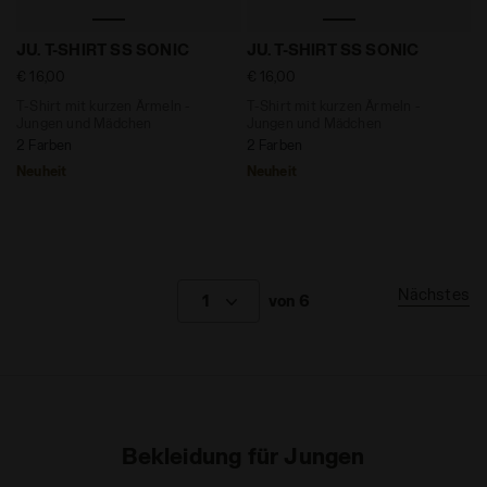
T-Shirt mit kurzen Ärmeln - Jungen und Mädchen JU. 
T-Shirt mit kurzen Ärmeln 
JU. T-SHIRT SS SONIC
JU. T-SHIRT SS SONIC
€ 16,00
€ 16,00
T-Shirt mit kurzen Ärmeln -
T-Shirt mit kurzen Ärmeln -
Jungen und Mädchen
Jungen und Mädchen
2 Farben
2 Farben
Neuheit
Neuheit
Nächstes
1
von 6
Bekleidung für Jungen