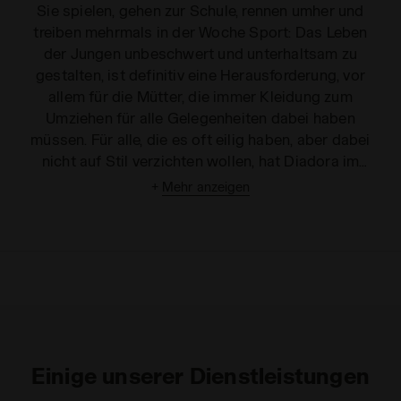
Sie spielen, gehen zur Schule, rennen umher und
treiben mehrmals in der Woche Sport: Das Leben
der Jungen unbeschwert und unterhaltsam zu
gestalten, ist definitiv eine Herausforderung, vor
allem für die Mütter, die immer Kleidung zum
Umziehen für alle Gelegenheiten dabei haben
müssen. Für alle, die es oft eilig haben, aber dabei
nicht auf Stil verzichten wollen, hat Diadora im
Namen der Zweckmäßigkeit eine
+
Mehr anzeigen
Jungenbekleidungslinie
geschaffen, die Ihrem Kind
Tragekomfort und volle Bewegungsfreiheit
garantiert, ohne dabei auf trendige Modedetails zu
verzichten. Entdecken Sie unsere Kollektion mit
Trainingsanzügen
,
Sweatshirts
,
kurzärmeligen und
langärmeligen T-Shirts
. Für jede Tageszeit und jede
Aktivität gibt es den richtigen Artikel. Für Jungen,
die ihre ersten Sporterfahrungen machen, hat
Einige unserer Dienstleistungen
Diadora eine große Auswahl an Sportbekleidung,
wie Mikrofaserjacken, T-Shirts aus leichten und