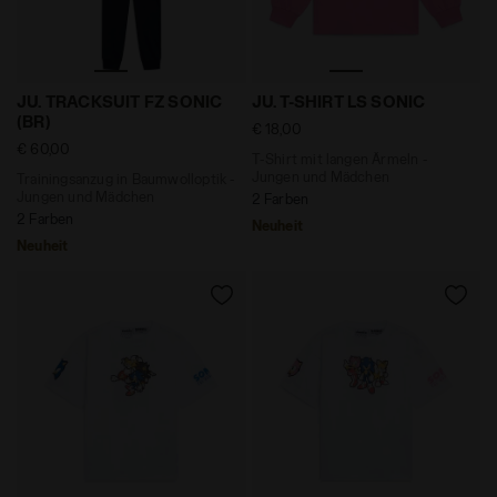
Trainingsanzug in Baumwolloptik - Jungen und Mädch
T-Shirt mit langen Ärmeln 
JU. TRACKSUIT FZ SONIC
JU. T-SHIRT LS SONIC
(BR)
€ 18,00
€ 60,00
T-Shirt mit langen Ärmeln -
Jungen und Mädchen
Trainingsanzug in Baumwolloptik -
Jungen und Mädchen
2 Farben
2 Farben
Neuheit
Neuheit