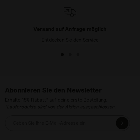
atmungsaktiven Materialien, sowie
kurzen
Sporthosen
und
langen Hosen
entwickelt.
Entdecken Sie jetzt unsere Gesamtauswahl an
Kleidung für Jungen
für Sport, Schule oder das
Versand auf Anfrage möglich
Spielen im Freien.
Entdecken Sie den Service
Abonnieren Sie den Newsletter
Erhalte 15% Rabatt* auf deine erste Bestellung.
*Laufprodukte sind von der Aktion ausgeschlossen.
Geben Sie Ihre E-Mail-Adresse ein