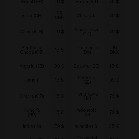
Brasil (BR)
79 $
Bután (BT)
79 $
Can
25
Ca
Suiza (CH)
Chile (CL)
79 $
CHF
Costa Rica
China (CN)
79 $
79 $
Chi
(CR)
Re
República
Dinamarca
99
15 €
Dom
Checa (CZ)
(DK)
DKK
Algeria (DZ)
99 $
Estonie (EE)
15 €
Egi
Georgia
Finland (FI)
15 €
99 $
Gibra
(GE)
Hong Kong
Grecia (GR)
15 €
79 $
Croa
(HK)
Hungría
Indonesia
15 €
79 $
Irl
(HU)
(ID)
India (IN)
79 $
Islandia (IS)
35 €
Jer
Corea del