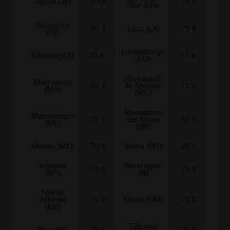
Japón (JP)
79 $
79 $
Kuw
Sur (KR)
Kazajstán
Liec
99 $
Laos (LA)
79 $
(KZ)
Luxemburgo
Lituania (LT)
15 €
15 €
Leto
(LU)
Principado
Marruecos
Mo
99 $
de Mónaco
15 €
(MA)
(MC)
Macedonia
Montenegro
Mo
35 €
del Norte
35 €
(ME)
(MK)
Macao (MO)
79 $
Malta (MT)
25 €
Méx
Malasia
Nicaragua
79 $
79 $
Noru
(MY)
(NI)
Nueva
Zelanda
79 $
Omán (OM)
79 $
Pan
(NZ)
Filipinas
Perú (PE)
79 $
79 $
Paki