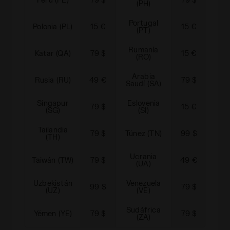
(PH)
Portugal
Pa
Polonia (PL)
15 €
15 €
(PT)
Rumanía
Katar (QA)
79 $
15 €
Ser
(RO)
Arabia
Rusia (RU)
49 €
79 $
Sue
Saudí (SA)
Singapur
Eslovenia
Esl
79 $
15 €
(SG)
(SI)
Tailandia
79 $
Túnez (TN)
99 $
Turq
(TH)
Ucrania
Taiwán (TW)
79 $
49 €
Urug
(UA)
Uzbekistán
Venezuela
99 $
79 $
Viet
(UZ)
(VE)
Sudáfrica
Yémen (YE)
79 $
79 $
(ZA)