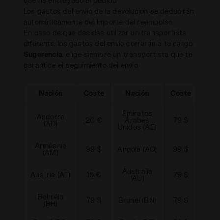
que ha entregado el pedido.
Los gastos del envío de la devolución se deducirán
automáticamente del importe del reembolso.
En caso de que decidas utilizar un transportista
diferente, los gastos del envío correrán a tu cargo.
Sugerencia
: elige siempre un transportista que te
garantice el seguimiento del envío.
Nación
Coste
Nación
Coste
N
Emiratos
Andorra
20 €
Árabes
79 $
Alba
(AD)
Unidos (AE)
Arméenia
Ar
99 $
Angola (AO)
99 $
(AM)
Australia
Aze
Austria (AT)
15 €
79 $
(AU)
Bahréin
79 $
Brunei (BN)
79 $
Boli
(BH)