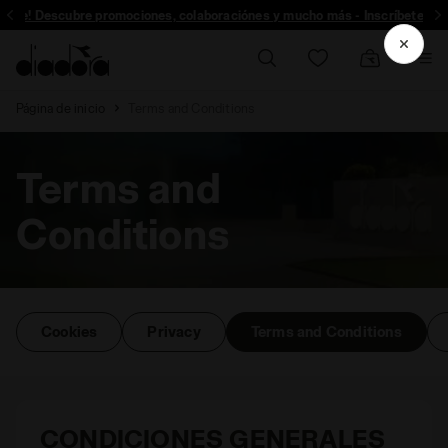
ríbete! Descubre promociones, colaboraciónes y mucho más - Inscríbete
Página de inicio
Terms and Conditions
Terms and
Conditions
Cookies
Privacy
Terms and Conditions
CONDICIONES GENERALES