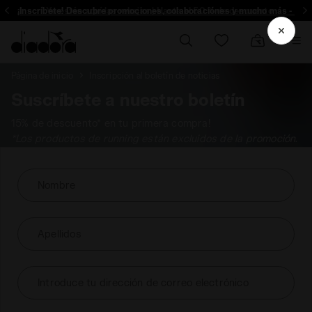
¡Inscríbete! Descubre promociones, colaboraciónes y mucho más - Insc
Ya están aquí las rebajas | Hasta el 50 % de descuento
Página de inicio
Inscripción al boletín de noticias
Suscríbete a nuestro boletín
15% de descuento* en tu primera compra!
*Los productos de running están excluidos de la promoción.
Nombre
Apellidos
Introduce tu dirección de correo electrónico