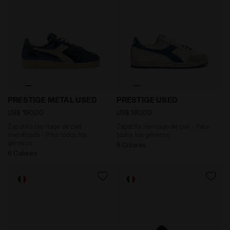
Zapatilla Heritage de piel metalizada - Para todos 
Zapatilla Heritage de piel
PRESTIGE METAL USED
PRESTIGE USED
US$ 190,00
US$ 180,00
Zapatilla Heritage de piel
Zapatilla Heritage de piel - Para
metalizada - Para todos los
todos los géneros
géneros
8 Colores
6 Colores