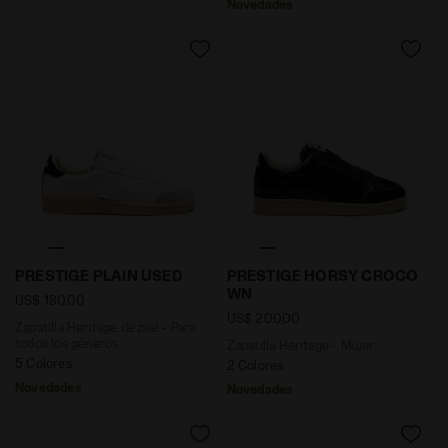
Novedades
Zapatilla Heritage de piel - Para todos los géneros
Zapatilla Heritage - Muje
PRESTIGE PLAIN USED
PRESTIGE HORSY CROCO
WN
US$ 180,00
US$ 200,00
Zapatilla Heritage de piel - Para
todos los géneros
Zapatilla Heritage - Mujer
5 Colores
2 Colores
Novedades
Novedades