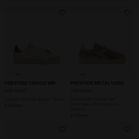
predeterminada y, por lo tanto, sin cookies ni otras
herramientas de rastreo aparte de aquellas que
pertenecen al ámbito técnico. Puedes consultar la
información ampliada sobre las cookies haciendo clic
aquí
.
Zapatilla Heritage de piel - Mujer PRESTIGE CROCO
Zapatilla Heritage de piel
PRESTIGE CROCO WN
PRESTIGE METAL USED
US$ 190,00
US$ 190,00
Zapatilla Heritage de piel - Mujer
Zapatilla Heritage de piel
metalizada - Para todos los
2 Colores
géneros
6 Colores