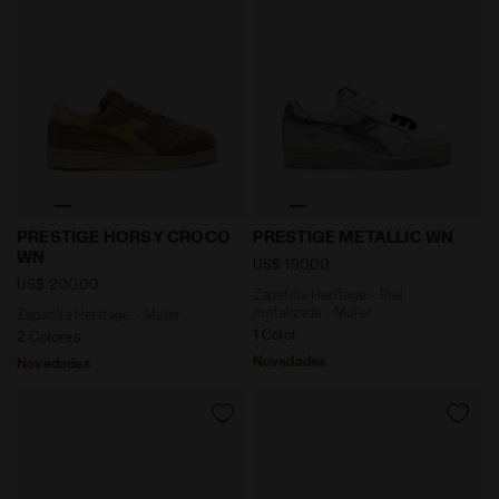
Zapatilla Heritage - Mujer PRESTIGE HORSY CROCO
Zapatilla Heritage - Piel 
PRESTIGE HORSY CROCO
PRESTIGE METALLIC WN
WN
US$ 190,00
US$ 200,00
Zapatilla Heritage - Piel
metalizada - Mujer
Zapatilla Heritage - Mujer
1 Color
2 Colores
Novedades
Novedades