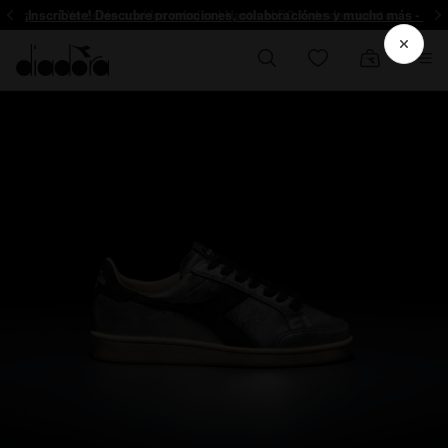
¡Inscríbete! Descubre promociones, colaboraciónes y mucho más - Insc
Ya están aquí las rebajas | Hasta el 50 % de descuento