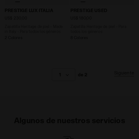
Zapatilla Heritage de piel - Made in Italy - Para tod
Zapatilla Heritage de piel
PRESTIGE LUX ITALIA
PRESTIGE USED
US$ 230,00
US$ 180,00
Zapatilla Heritage de piel - Made
Zapatilla Heritage de piel - Para
in Italy - Para todos los géneros
todos los géneros
2 Colores
8 Colores
Siguiente
1
de 2
Algunos de nuestros servicios