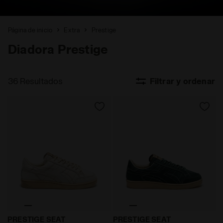
Página de inicio
Extra
Prestige
Diadora Prestige
36 Resultados
Filtrar y ordenar
null PRESTIGE SEAT BLANCO TOFU - Diadora
null PRESTIGE SEAT AGUJA 
PRESTIGE SEAT
PRESTIGE SEAT