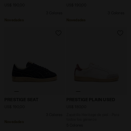
US$ 190,00
US$ 190,00
3 Colores
3 Colores
Novedades
Novedades
null PRESTIGE SEAT AZUL ACADEMIA NAVAL - Diadora
Zapatilla Heritage de piel
PRESTIGE SEAT
PRESTIGE PLAIN USED
US$ 190,00
US$ 180,00
3 Colores
Zapatilla Heritage de piel - Para
todos los géneros
Novedades
5 Colores