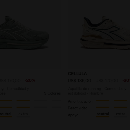
 running - Comodidad y estabilidad - Hombre CELLULA 
Zapatilla de running - Co
CELLULA
-20%
-2
US$ 170,00
US$ 136,00
US$ 170,00
ing - Comodidad y
Zapatilla de running - Comodidad y
mbre
9 Colores
estabilidad - Hombre
Amortiguación
Reactividad
neutral
extra
neutral
extra
Apoyo