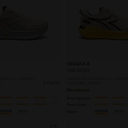
 running neutra - Confort y estabilidad - Mujer CELLUL
Zapatilla de running neut
CELLULA 2
US$ 170,00
ing neutra - Confort y
Zapatilla de running neutra - Confort
er
6 Colores
estabilidad - Hombre
Novedades
Amortiguación
Reactividad
neutral
extra
neutral
extra
Apoyo