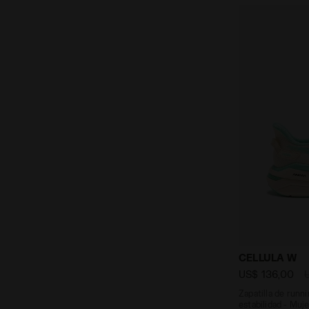
Zapatilla de
CELLULA W
US$ 136,00
Zapatilla de runn
estabilidad - Muj