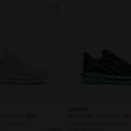
 running - Comodidad y estabilidad - Mujer CELLULA W 
Zapatilla de running - Co
CELLULA
-20%
-2
US$ 170,00
US$ 136,00
US$ 170,00
ing - Comodidad y
Zapatilla de running - Comodidad y
er
7 Colores
estabilidad - Hombre