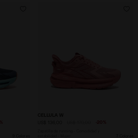
WHISPER WHITE/CABBAGE - Diadora
modidad y estabilidad - Hombre CELLULA BLUE CORSAIR/A
Zapatilla de running - Comodidad y est
CELLULA W
0%
-20%
US$ 136,00
US$ 170,00
Zapatilla de running - Comodidad y
9 Colores
estabilidad - Mujer
7 Colores