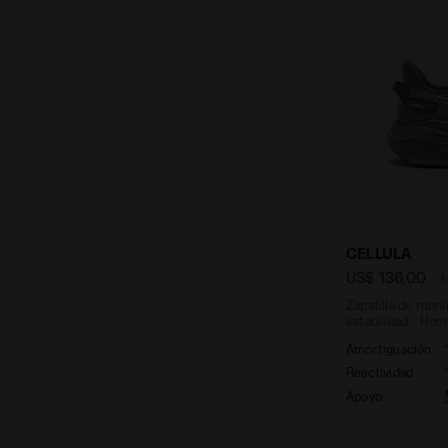
Zapatilla de
CELLULA
US$ 136,00
Zapatilla de runn
estabilidad - Ho
Amortiguación
Reactividad
Apoyo