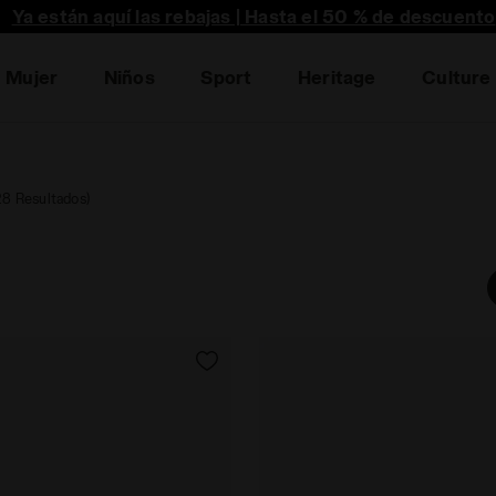
te! Descubre promociones, colaboraciónes y mucho más 
Ya están aquí las rebajas | Hasta el 50 % de descuento
Mujer
Niños
Sport
Heritage
Culture
28 Resultados)