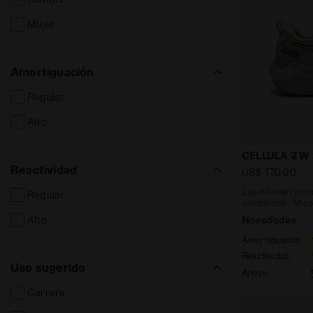
Mujer
Amortiguación
Regular
Alto
Zapatilla de
CELLULA 2 W
Reactividad
US$ 170,00
Zapatilla de runn
Regular
estabilidad - Muj
Novedades
Alto
Amortiguación
Reactividad
Uso sugerido
Apoyo
Carrera