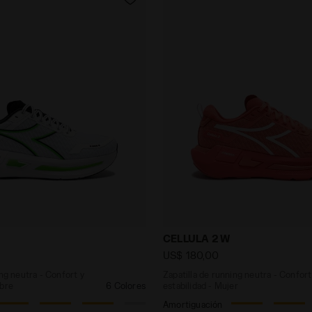
 running neutra - Confort y estabilidad - Hombre CELLU
Zapatilla de running neutr
CELLULA 2 W
US$ 180,00
ing neutra - Confort y
Zapatilla de running neutra - Confort
mbre
6 Colores
estabilidad - Mujer
Amortiguación