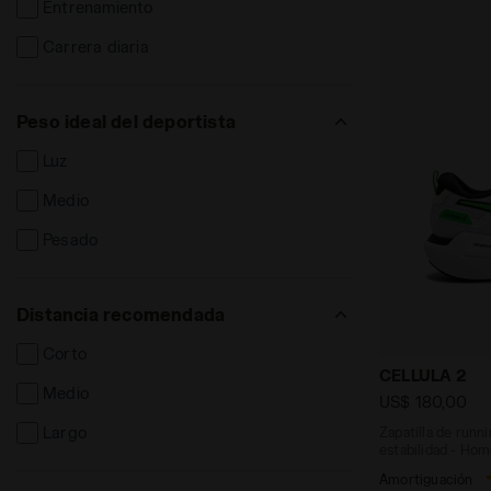
Entrenamiento
Carrera diaria
Peso ideal del deportista
Luz
Medio
Pesado
Distancia recomendada
Corto
Zapatilla de
CELLULA 2
Medio
US$ 180,00
Largo
Zapatilla de runn
estabilidad - Ho
Amortiguación