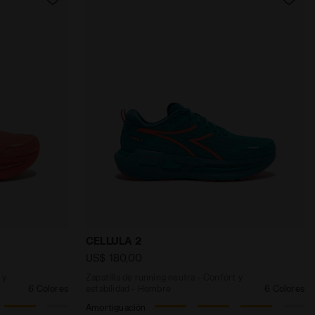
LA 2 BLANC/NEGRO/VERDE FLUO (C6032) - Diadora
a - Confort y estabilidad - Mujer CELLULA 2 W CORAL/HOT
Zapatilla de running neutra - Confort y 
CELLULA 2
US$ 180,00
 y
Zapatilla de running neutra - Confort y
6 Colores
estabilidad - Hombre
6 Colores
Amortiguación