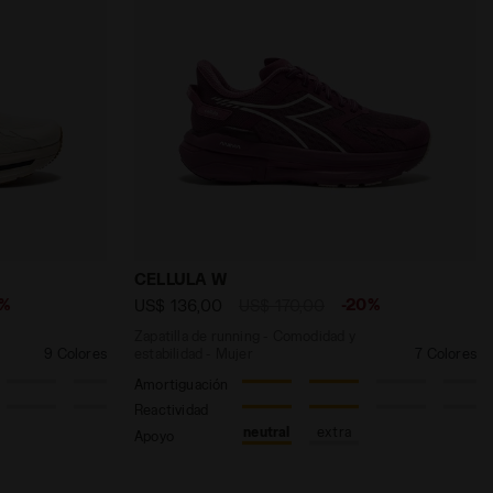
FROSTY GREEN /WHISPER WHITE - Diadora
modidad y estabilidad - Hombre CELLULA SUGAR SWIZZLE
Zapatilla de running - Comodidad y esta
CELLULA W
0%
-20%
US$ 136,00
US$ 170,00
Zapatilla de running - Comodidad y
9 Colores
estabilidad - Mujer
7 Colores
Amortiguación
Reactividad
neutral
extra
Apoyo