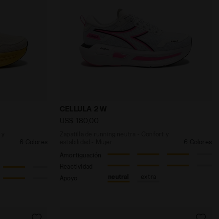
A 2 W LATTE MANDORLA /SCHIUMA MARINA - Diadora
ra - Confort y estabilidad - Hombre CELLULA 2 LTT MAN
Zapatilla de running neutra - Confort 
CELLULA 2 W
US$ 180,00
 y
Zapatilla de running neutra - Confort y
6 Colores
estabilidad - Mujer
6 Colores
Amortiguación
Reactividad
neutral
extra
Apoyo