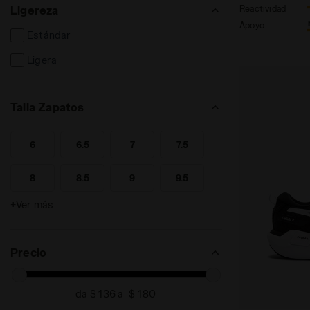
Ligereza
Reactividad
Apoyo
Estándar
Ligera
Talla Zapatos
6
6.5
7
7.5
Buscar por Talla - 6
Buscar por Talla - 6.5
Buscar por Talla - 7
Buscar por Talla - 7.5
8
8.5
9
9.5
Buscar por Talla - 8
Buscar por Talla - 8.5
Buscar por Talla - 9
Buscar por Talla - 9.5
+
Ver más
10
10.5
11
11.5
Buscar por Talla - 10
Buscar por Talla - 10.5
Buscar por Talla - 11
Buscar por Talla - 11.5
12
12.5
13
13.5
Buscar por Talla - 12
Buscar por Talla - 12.5
Buscar por Talla - 13
Buscar por Talla - 13.5
Precio
14
14.5
Buscar por Talla - 14
Buscar por Talla - 14.5
da $
a $