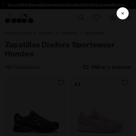
¡Inscríbete! Descubre promociones, colaboraciónes y mucho más - Insc
Ya están aquí las rebajas | Hasta el 50 % de descuento
Página de inicio
Hombre
Zapatillas
Sportswear
Zapatillas Diadora Sportswear
Hombre
145 Resultados
Filtrar y ordenar