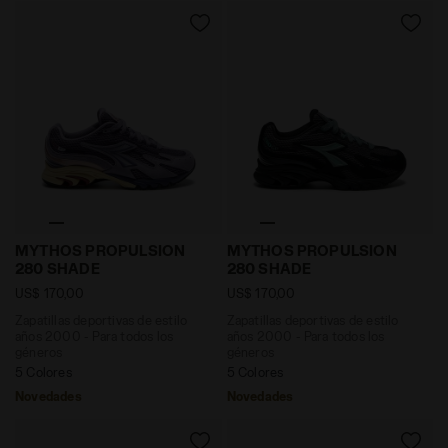
Zapatillas deportivas de estilo años 2000 - Para t
Zapatillas deportivas de 
MYTHOS PROPULSION
MYTHOS PROPULSION
280 SHADE
280 SHADE
US$ 170,00
US$ 170,00
Zapatillas deportivas de estilo
Zapatillas deportivas de estilo
años 2000 - Para todos los
años 2000 - Para todos los
géneros
géneros
5 Colores
5 Colores
Novedades
Novedades