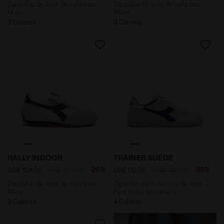
Zapatillas de ante de caña baja -
Zapatillas de ante de caña baja -
Mujer
Mujer
3 Colores
3 Colores
Zapatillas de ante de caña baja - Mujer RALLY INDOO
Zapatilla retro-running de 
RALLY INDOOR
TRAINER SUEDE
-20%
-20%
US$ 104,00
US$ 130,00
US$ 112,00
US$ 140,00
Zapatillas de ante de caña baja -
Zapatilla retro-running de ante -
Mujer
Para todos los géneros
3 Colores
4 Colores