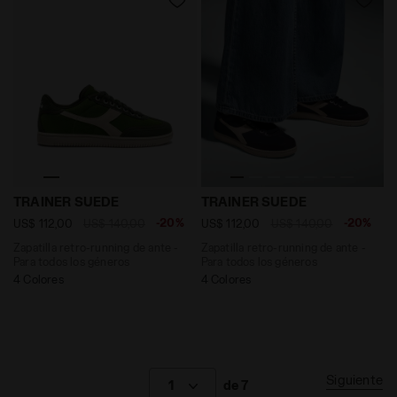
Zapatilla retro-running de ante - Para todos los géne
Zapatilla retro-running de
TRAINER SUEDE
TRAINER SUEDE
-20%
-20%
US$ 112,00
US$ 140,00
US$ 112,00
US$ 140,00
Zapatilla retro-running de ante -
Zapatilla retro-running de ante -
Para todos los géneros
Para todos los géneros
4 Colores
4 Colores
Siguiente
1
de 7