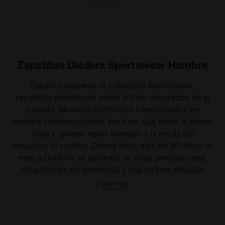
Zapatillas Diadora Sportswear Hombre
Diadora presenta la colección Sportswear,
zapatillas deportivas made in Italy inspiradas en el
pasado. Modelos históricos interpretados en
manera contemporánea, para los que aman el street
style y quieren estar siempre a la moda sin
renunciar al confort. Desde hace más de 60 años, la
marca Diadora es garantía de altas prestaciones,
colecciones de tendencia y una óptima relación
calidad-precio. En esta sección encontrarás todos
+
Ver más
los últimos modelos de zapatillas altas y bajas para
hombre. De los grandes clásicos de estilo vintage a
las reinterpretaciones con diseños originales y