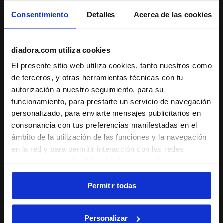
Consentimiento
Detalles
Acerca de las cookies
Zapatilla deportiva - Para todos los géneros MYTHOS
Zapatilla de piel de caña 
diadora.com utiliza cookies
MYTHOS STAR
RALLY PUNCHED
-20%
US$ 180,00
US$ 104,00
US$ 130,00
El presente sitio web utiliza cookies, tanto nuestros como
Zapatilla deportiva - Para todos
Zapatilla de piel de caña baja -
de terceros, y otras herramientas técnicas con tu
los géneros
Para todos los géneros
autorización a nuestro seguimiento, para su
14 Colores
5 Colores
funcionamiento, para prestarte un servicio de navegación
personalizado, para enviarte mensajes publicitarios en
consonancia con tus preferencias manifestadas en el
ámbito de la utilización de las funciones y la navegación
en la red y para permitir interacción con las redes
sociales o con la finalidad de efectuar análisis y una
supervisión de tus comportamientos en el sitio web. Al
hacer clic en Aceptar, permites el uso de cookies y otras
Permitir todas
herramientas de seguimiento de perfiles, analíticas y
sociales. Puedes gestionar en cualquier momento tus
Personalizar
preferencias o retirar el consentimiento previamente