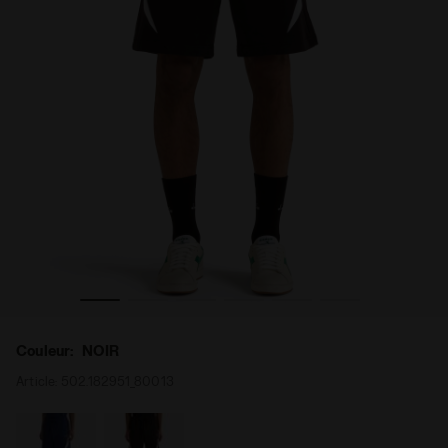
. NOIR - Diadora
Bermuda Logo - Pour tous les genres BERMUDA LOGO EXC
Couleur:
NOIR
Article:
502.182951_80013