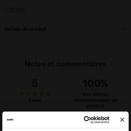
+ Voir plus
Détails du produit
Matériaux
100 % coton - Diagonal Fleece 360 g/m²
Notes et commentaires
5
100%
des clients
recommandent ce
1 avis
produit
Chaussant