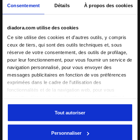
Consentement
Détails
À propos des cookies
étroit
normal
large
Confort
diadora.com utilise des cookies
inadapté
excellent
Ce site utilise des cookies et d’autres outils, y compris
ceux de tiers, qui sont des outils techniques et, sous
Qualité
réserve de votre consentement, des outils de profilage,
inadapté
excellent
pour leur fonctionnement, pour vous fournir un service de
navigation personnalisé, pour vous envoyer des
messages publicitaires en fonction de vos préférences
01/08/2026
5
exprimées dans le cadre de l’utilisation des
fonctionnalités et de la navigation web, pour vous
Very comfort Bermuda for relax time! I recommend it.
permettre d’interagir avec les réseaux sociaux et/ou à
Je recommande ce produit
des fins d’analyse et de suivi de votre comportement sur
Verified purchaser
le site web. En cliquant sur Accepter, vous consentez à
Tout autoriser
l’utilisation de cookies et d’autres outils de profilage,
de
1
d’analyse et de suivi social. Vous pouvez gérer vos
Personnaliser
préférences à tout moment ou révoquer le consentement