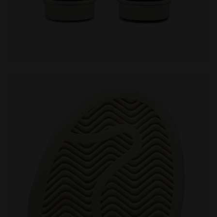
 PS BLEU ENSEIGNE/PELICAN - Diadora
Chaussures - Garçon et fille - 4-8 ans BONNY MESH P