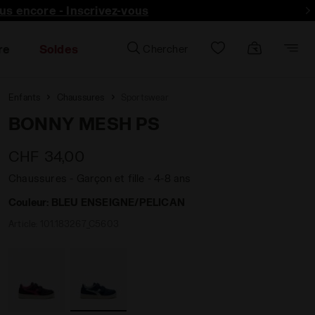
lus encore - Inscrivez-vous
re
Soldes
Chercher
Enfants
Chaussures
Sportswear
BONNY MESH PS
CHF 34,00
Chaussures - Garçon et fille - 4-8 ans
Couleur:
BLEU ENSEIGNE/PELICAN
Article:
101.183267_C5603