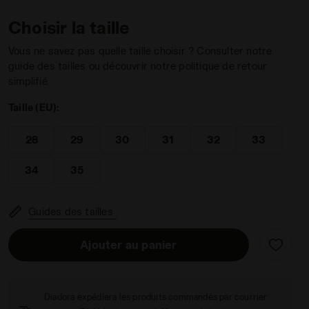
Choisir la taille
Vous ne savez pas quelle taille choisir ? Consulter notre
guide des tailles ou découvrir notre politique de retour
simplifié.
S BLEU ENSEIGNE/PELICAN - Diadora
Taille (EU):
28
29
30
31
32
33
34
35
Guides des tailles
Ajouter au panier
Diadora expédiera les produits commandés par courrier