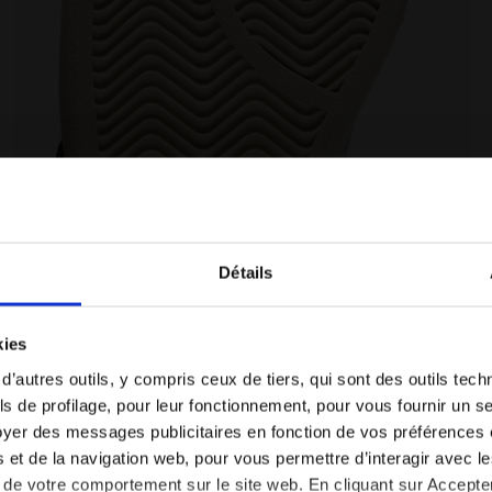
 PS BLEU ENSEIGNE/PELICAN - Diadora
Chaussures - Garçon et fille - 4-8 ans BONNY MESH P
Détails
Vous êtes dans le bon pays ?
kies
Sélectionner le pays dans lequel vous souhaitez
 d’autres outils, y compris ceux de tiers, qui sont des outils tec
effectuer la livraison
s de profilage, pour leur fonctionnement, pour vous fournir un s
yer des messages publicitaires en fonction de vos préférences
FR/CH
EN/US
tés et de la navigation web, pour vous permettre d’interagir avec 
vi de votre comportement sur le site web. En cliquant sur Accept