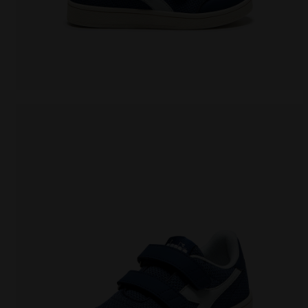
Chaussures - Garçon et fille - 4-8 ans BONNY MESH