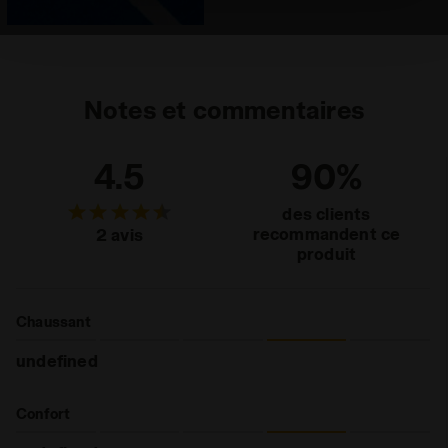
paramètres par défaut et, par conséquent, en l’absence
de cookies et d’autres outils de suivi autres que
techniques. Vous pouvez consulter la politique en
matière de cookies en cliquant
ici
.
Notes et commentaires
4.5
90%
des clients
recommandent ce
2 avis
produit
Chaussant
undefined
Confort