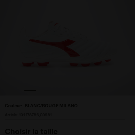
omme BRASIL ELITE2 R LPU BLANC/ROUGE MILANO - Dia
Chaussures de football pour terrains compacts - H
Couleur:
BLANC/ROUGE MILANO
Article:
101.178786_C9981
Choisir la taille