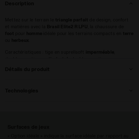
Description
Mettez sur le terrain le
triangle parfait
de design, confort
et matières avec la
Brasil Elite2 R LPU
, la chaussure de
foot
pour
homme
idéale pour les terrains compacts en
terre
ou
herbeux
.
Caractéristiques : tige en suprellsoft
imperméable
,
doublure en tissu
anti-stretch
, doublure arrière en pu
antidérapant
et première avec des points de flexion dans la
Détails du produit
zone de l’avant-pied.
Supérieur
Suprellsoft résistant à l’eau à
Semelle
en
polyuréthane
allégé
à rigidité différenciée avec
chaussette intégrée - Doublure en
Technologies
14 crampons moulés.
tissu anti-stretch et doublure arrière
en PU antidérapant - Semelle de
FLEX ROTAX
propreté avec points de flexion dans
Flex Rotax est le système novateur de
la zone de l'avant-pied.
disposition des crampons conçu pour
garantir la meilleure traction et
Surfaces de jeux
Semelle
Fixé
décollement du terrain dans la zone de
Tout lire
intérieure
« Option idéale » indique la surface idéale par rapport au