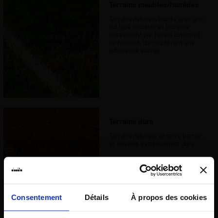
Terrains meubles/humides
Terrains naturels lourds, avec une
surface mouillée et boueuse,
notamment par temps automnal
ou hivernal, qui requièrent une
adhérence accrue
Terrains durs
Terrains naturels en terre battue
et terrains extrêmement durs
Consentement
Détails
À propos des cookies