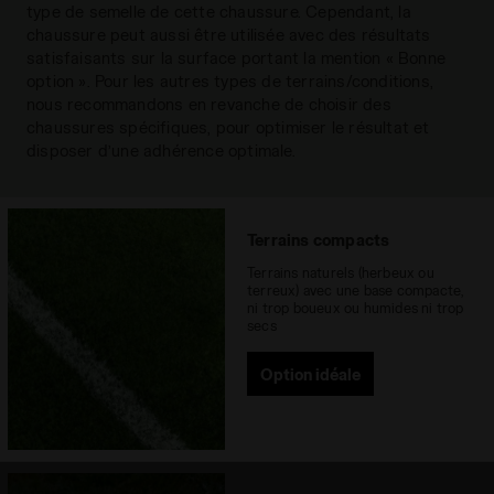
l’avant-pied et une stabilité parfaite dans
type de semelle de cette chaussure. Cependant, la
la zone du talon. La disposition particulière
Semelle
Polyuréthane à rigidité différenciée
chaussure peut aussi être utilisée avec des résultats
des crampons dans la zone métatarsienne
avec 12 crans fixes
extérieure
satisfaisants sur la surface portant la mention « Bonne
permet une flexion parfaite du pied.
option ». Pour les autres types de terrains/conditions,
Lacets
1 paire
nous recommandons en revanche de choisir des
chaussures spécifiques, pour optimiser le résultat et
Matériaux
Matière synthétique
disposer d’une adhérence optimale.
Surfaces
Firm Grounds
recommandées
Terrains compacts
Système de
Lacets
Terrains naturels (herbeux ou
laçage
terreux) avec une base compacte,
ni trop boueux ou humides ni trop
secs
Option idéale