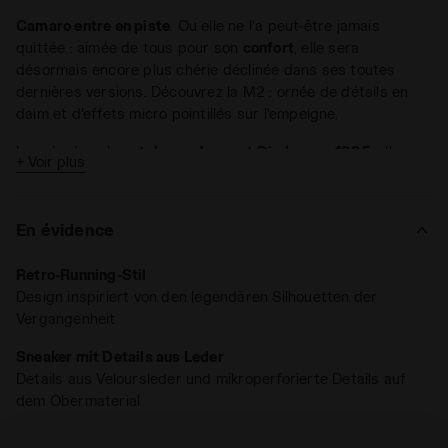
Camaro entre en piste
. Ou elle ne l’a peut-être jamais
quittée : aimée de tous pour son
confort
, elle sera
désormais encore plus chérie déclinée dans ses toutes
dernières versions. Découvrez la M2 : ornée de détails en
daim et d'effets micro pointillés sur l’empeigne.
Lancée dans le
catalogue de sport Diadora en 1985
, elle
+ Voir plus
confirme encore aujourd’hui son statut de
sneaker rétro-
running
au style authentique.
En évidence
Retro-Running-Stil
Design inspiriert von den legendären Silhouetten der
Vergangenheit
Sneaker mit Details aus Leder
Details aus Veloursleder und mikroperforierte Details auf
dem Obermaterial