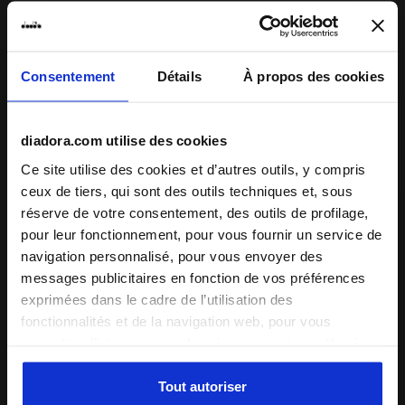
Détails du produit
Consentement
Détails
À propos des cookies
Supérieur
Tissu synthétique - Cuir bovin effet daim
- Détails en matière synthétique - Détails
perforés
diadora.com utilise des cookies
Notes et commentaires
Semelle
Fixe, non amovible
Ce site utilise des cookies et d’autres outils, y compris
intérieure
ceux de tiers, qui sont des outils techniques et, sous
4.6
92%
Semelle
réserve de votre consentement, des outils de profilage,
EVA
intermédiaire
pour leur fonctionnement, pour vous fournir un service de
des clients
navigation personnalisé, pour vous envoyer des
recommandent ce
19 avis
Semelle
Caoutchouc
messages publicitaires en fonction de vos préférences
produit
extérieure
exprimées dans le cadre de l’utilisation des
fonctionnalités et de la navigation web, pour vous
Lacets
Polyester
Chaussant
permettre d’interagir avec les réseaux sociaux et/ou à
Système de
Lacets
des fins d’analyse et de suivi de votre comportement sur
étroit
normal
large
laçage
le site web. En cliquant sur Accepter, vous consentez à
Tout autoriser