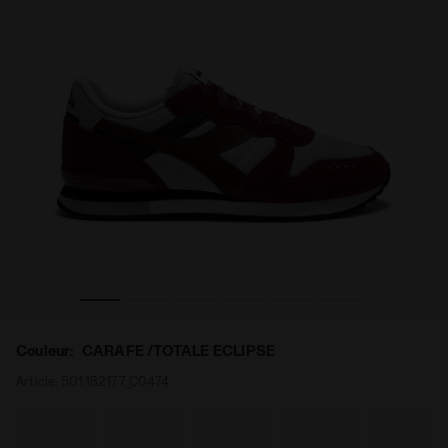
RAFE /TOTALE ECLIPSE - Diadora
Sneakers en daim - Pour tous les genres CAMARO M2 CA
Couleur:
CARAFE /TOTALE ECLIPSE
Article:
501.182177_C0474