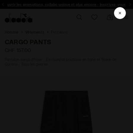
Inscrivez-vous! Soyez le premier à découvrir les promotions, collabo un
Les Soldes, c’est maintenant | Jusqu’à 50 % de réduction
Homme
Vêtements
Pantalons
CARGO PANTS
CHF 157,00
Pantalon cargo d’hiver - Exclusivité boutique en ligne et Store de
Cortina - Tous les genres
- Diadora