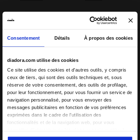
Description
Consentement
Détails
À propos des cookies
Exclusivité de notre boutique en ligne et du Store Diadora
de Cortina
, ce pantalon cargo est un must pour les
vacances d’hiver. Chaud et technique, il est parfait
pour les
diadora.com utilise des cookies
excursions légères en montagne
. Portez-le en toute détente
Ce site utilise des cookies et d’autres outils, y compris
après le ski et appréciez
son confort, le même que celui d’un
ceux de tiers, qui sont des outils techniques et, sous
survêtement
- mais avec une praticité accrue : vous
réserve de votre consentement, des outils de profilage,
apprécierez ses grandes poches, son élastique ajustable à
+ Voir plus
la taille et ses cordons de serrage sur le bas.
pour leur fonctionnement, pour vous fournir un service de
navigation personnalisé, pour vous envoyer des
messages publicitaires en fonction de vos préférences
Détails du produit
exprimées dans le cadre de l’utilisation des
Matériaux
Extérieur : Nylon – Doublure : Polaire mesh
fonctionnalités et de la navigation web, pour vous
(Polyester)
permettre d’interagir avec les réseaux sociaux et/ou à
Compléter le look
des fins d’analyse et de suivi de votre comportement sur