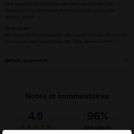
Eine typische Verarbeitung der Heritage-Sneaker von
Diadora ist die Stonewash-Behandlung, die das Leder
weicher macht
Dirty-Effekt
Die spezielle Behandlung für alle Equipe-Schuhe, die in jeder
Hinsicht an das Original aus den 70er Jahren erinnert
Détails du produit
Supérieur
Daim de bovin - Tissu - Traitement sali et
stone wash
Semelle
Amovible
Notes et commentaires
intérieure
Semelle
EVA
4.8
96%
intermédiaire
des clients
Semelle
Caoutchouc
recommandent ce
9 avis