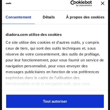
extérieure
produit
Lacets
Polyester
Consentement
Détails
À propos des cookies
Système de
Lacets
Chaussant
laçage
étroit
normal
large
diadora.com utilise des cookies
Confort
Ce site utilise des cookies et d’autres outils, y compris
ceux de tiers, qui sont des outils techniques et, sous
inadapté
excellent
réserve de votre consentement, des outils de profilage,
pour leur fonctionnement, pour vous fournir un service de
Qualité
navigation personnalisé, pour vous envoyer des
messages publicitaires en fonction de vos préférences
inadapté
excellent
exprimées dans le cadre de l’utilisation des
fonctionnalités et de la navigation web, pour vous
30/07/2026
permettre d’interagir avec les réseaux sociaux et/ou à
5
des fins d’analyse et de suivi de votre comportement sur
Great shoes, nice quality and good fit. I really like the
le site web. En cliquant sur Accepter, vous consentez à
Tout autoriser
retro style and materials.
l’utilisation de cookies et d’autres outils de profilage,