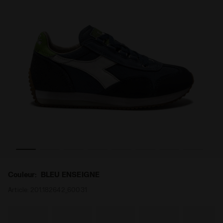
 EQUIPE DIRTY SW EVO BLEU ENSEIGNE - Diadora
Sneakers Heritage au profil bas - Pour tous les genres
Couleur:
BLEU ENSEIGNE
Article:
201.182642_60031