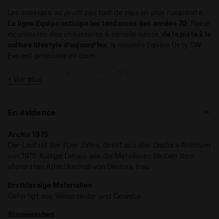
Les sneakers au
profil bas
font de plus en plus l’unanimité.
La ligne Equipe anticipe les tendances des années 70
. Reine
incontestée des chaussures à semelle basse,
de la piste à la
culture lifestyle d’aujourd’hui
, la nouvelle Equipe Dirty SW
Evo est proposée en daim.
Les traitements
stone wash
et effet
sali
sont
+ Voir plus
incontournables sur tous les modèles Equipe. Le charme des
chaussures d’antan, comme si elle venait tout juste de
débarquer des années 80.
En évidence
Archiv 1975
Der Laufstil der 70er Jahre, direkt aus den Diadora-Archiven
von 1975. Kultige Details wie die Metallösen bleiben dem
allerersten Athletikschuh von Diadora treu
Erstklassige Materialien
Gefertigt aus Veloursleder und Gewebe
Stonewashed