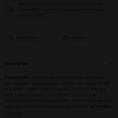
Diadora expédiera les produits commandés par courrier
express (DHL). La livraison s'effectue généralement sous
3/5 jours ouvrés.
Expédition
Retours
Description
Equipe Nucleo
est la dernière nouveauté en matière de
course à pied, conçue pour les athlètes qui courent en ville
et la vivent comme un terrain de jeu pour s'entraîner aux
défis à venir. « Nucleo » pour rendre hommage à sa
principale caractéristique, la semelle intermédiaire, véritable
noyau
de cette chaussure, qui se distingue par
sa réactivité
et sa légèreté
.
+ Voir plus
Semelle intermédiaire basse de poids léger