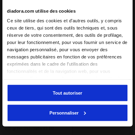
faible
diadora.com utilise des cookies
Ce site utilise des cookies et d’autres outils, y compris
régulier
ceux de tiers, qui sont des outils techniques et, sous
haut
réserve de votre consentement, des outils de profilage,
pour leur fonctionnement, pour vous fournir un service de
estrémo
navigation personnalisé, pour vous envoyer des
messages publicitaires en fonction de vos préférences
: neutre
Soutien
exprimées dans le cadre de l’utilisation des
neutre
fonctionnalités et de la navigation web, pour vous
permettre d’interagir avec les réseaux sociaux et/ou à
supplémentaire
des fins d’analyse et de suivi de votre comportement sur
le site web. En cliquant sur Accepter, vous consentez à
Tout autoriser
l’utilisation de cookies et d’autres outils de profilage,
Drop (mm)
d’analyse et de suivi social. Vous pouvez gérer vos
5
Personnaliser
préférences à tout moment ou révoquer le consentement
donné, en cliquant sur Personnaliser (également présent
Poids
au bas des pages du site). En cliquant sur Refuser tout,
275 gr (+/- 3%) - taille 43 EU