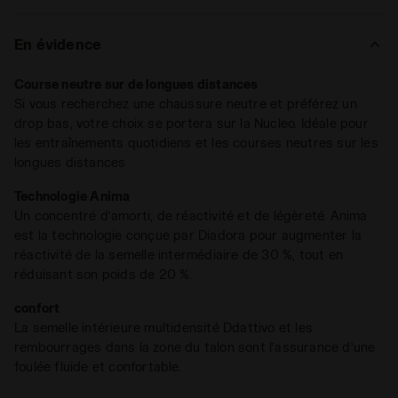
Poids : 275 g (pointure 9 UK)
La semelle intermédiaire d’Equipe Nucleo est conçue pour
Drop : 5 mm
assurer les meilleures performances sans négliger la
En évidence
stabilité et la protection du pied. Fabriquée avec
notre
technologie dd anima
en
High Rebound Compound
, elle
Course neutre sur de longues distances
garantit en effet un
amorti élevé
. Ce composé spécial
Si vous recherchez une chaussure neutre et préférez un
augmente la réactivité de la semelle intermédiaire de 30 %
drop bas, votre choix se portera sur la Nucleo. Idéale pour
tout en réduisant son poids de 20 %.
les entraînements quotidiens et les courses neutres sur les
longues distances
La semelle est réalisée en caoutchouc anti-abrasif, gage de
durabilité, avec le
composé spécial Duratech 5000
Technologie Anima
résistant à l’usure
dans la zone du talon.
Un concentré d’amorti, de réactivité et de légèreté. Anima
est la technologie conçue par Diadora pour augmenter la
Avantages :
réactivité de la semelle intermédiaire de 30 %, tout en
réduisant son poids de 20 %.
confort
La semelle intérieure multidensité Ddattivo et les
rembourrages dans la zone du talon sont l’assurance d’une
foulée fluide et confortable.