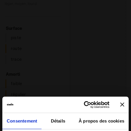
léger, moyen, lourd
: route
Surface
piste
route
trace
: faible, régulier
Amorti
faible
régulier
haut
estrémo
Consentement
Détails
À propos des cookies
: faible, régulier, haut
Réactivité