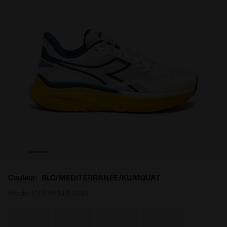
MEDITERRANEE/KUMQUAT - Diadora
Chaussures de running - Homme EQUIPE NUCLEO BLC/
Couleur:
BLC/MEDITERRANEE/KUMQUAT
Article:
101.179094_D0863