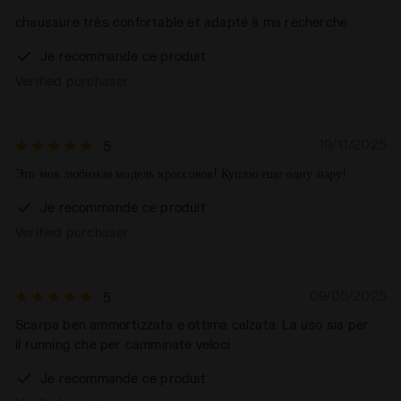
chaussure très confortable et adapté à ma recherche
Je recommande ce produit
Verified purchaser
19/11/2025
5
Это моя любимая модель кроссовок! Куплю еще одну пару!
Je recommande ce produit
Verified purchaser
09/05/2025
5
Scarpa ben ammortizzata e ottima calzata. La uso sia per
il running che per camminate veloci
Je recommande ce produit