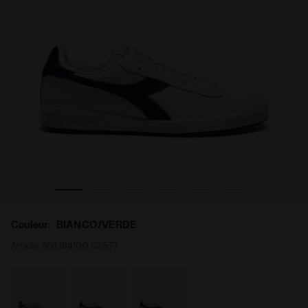
EL BIANCO/VERDE - Diadora
Sneakers - Pour tous les genres GAME LOW SUEDE TOW
Couleur:
BIANCO/VERDE
Article:
501.184100_C2577