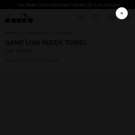
Inscrivez-vous! Soyez le premier à découvrir les promotions, collabo un
Les Soldes, c’est maintenant | Jusqu’à 50 % de réduction
Homme
Chaussures
Sportswear
GAME LOW SUEDE TOWEL
CHF 107,00
Sneakers - Pour tous les genres