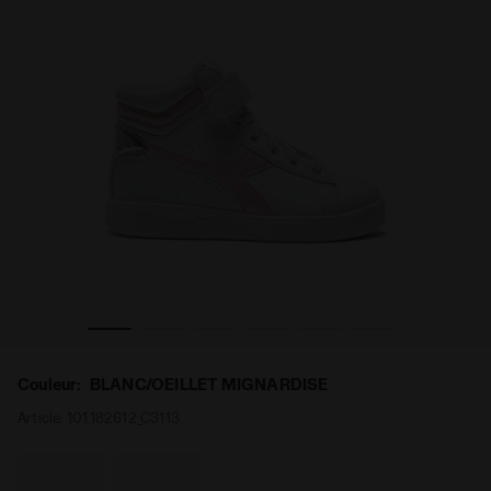
LLET PS BLANC/OEILLET MIGNARDISE - Diadora
Chaussures de sport - Garçon 4-8 ans GAME P HIGH BA
Couleur:
BLANC/OEILLET MIGNARDISE
Article:
101.182612_C3113