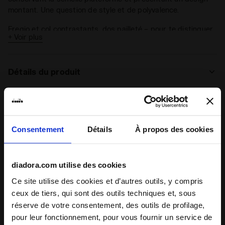
montant. Une question de style et de polyvalence.
Fregio et col contrastants, dos pailleté – pour te distinguer,
+ Voir plus
partout où tes pas te porteront. La fermeture scratch
rehausse le design et apporte de l’assurance, à chaque pas.
Détails du produit
Supérieur
Matière synthétique - Détails en matière
synthétique pailletés et lamés
Semelle
Fixé
Notes et commentaires
Consentement
Détails
À propos des cookies
intérieure
Semelle
TPR
5
100%
diadora.com utilise des cookies
extérieure
Ce site utilise des cookies et d’autres outils, y compris
des clients
Lacets
Polyester Elastic Lace
ceux de tiers, qui sont des outils techniques et, sous
recommandent ce
2 avis
produit
Système de
réserve de votre consentement, des outils de profilage,
Bride en velcro et lacets élastiques
laçage
pour leur fonctionnement, pour vous fournir un service de