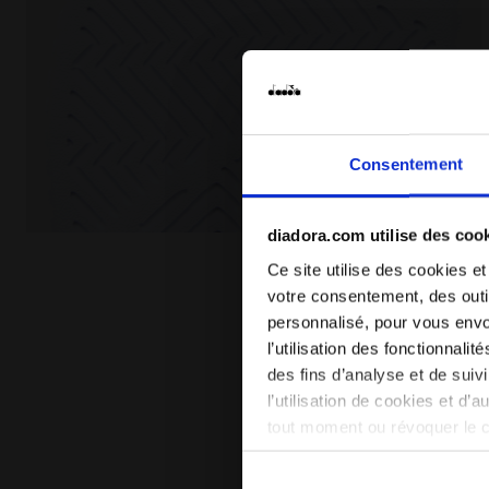
Consentement
diadora.com utilise des coo
Chaussures de sport - Enfants 4-8 ans GAME STEP 
Ce site utilise des cookies et
votre consentement, des outil
personnalisé, pour vous envo
l’utilisation des fonctionnali
des fins d’analyse et de sui
l’utilisation de cookies et d’
tout moment ou révoquer le 
site). En cliquant sur Refuse
conséquent, en l’absence de 