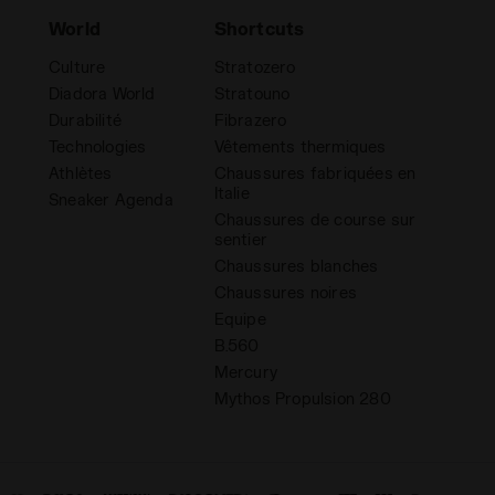
World
Shortcuts
Culture
Stratozero
Diadora World
Stratouno
Durabilité
Fibrazero
Technologies
Vêtements thermiques
Athlètes
Chaussures fabriquées en
Italie
Sneaker Agenda
Chaussures de course sur
sentier
Chaussures blanches
Chaussures noires
Equipe
B.560
Mercury
Mythos Propulsion 280