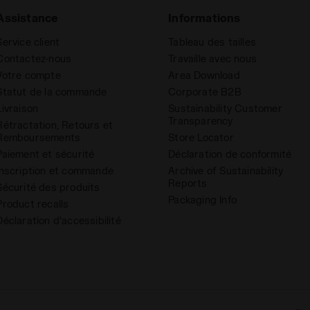
Assistance
Informations
Service client
Tableau des tailles
Contactez-nous
Travaille avec nous
Votre compte
Area Download
Statut de la commande
Corporate B2B
Livraison
Sustainability Customer
Transparency
Rétractation, Retours et
Remboursements
Store Locator
Paiement et sécurité
Déclaration de conformité
Inscription et commande
Archive of Sustainability
Reports
Sécurité des produits
Packaging Info
Product recalls
Déclaration d'accessibilité