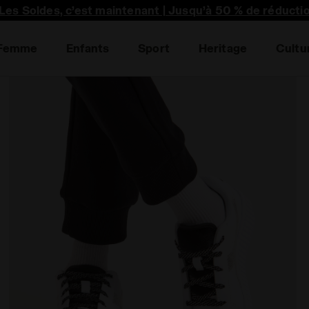
premier à découvrir les promotions, collabo unique et p
Les Soldes, c’est maintenant | Jusqu’à 50 % de réducti
Femme
Enfants
Sport
Heritage
Cultu