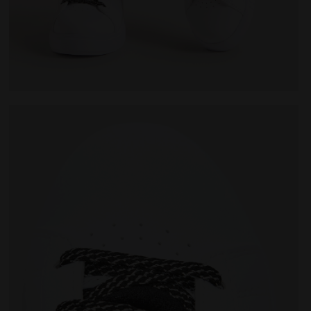
P METALLIC CRAQUELE PS BLANC/ARGENT - Diadora
Chaussures de sport - Enfants 4-8 ans GAME STEP P