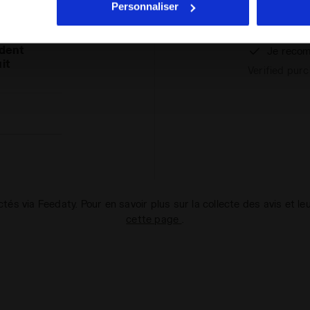
%
Personnaliser
quant
ici
.
Acquisto fatt
nts
dent
Je recom
it
Verified pur
ectés via Feedaty. Pour en savoir plus sur la collecte des avis et le
cette page
.