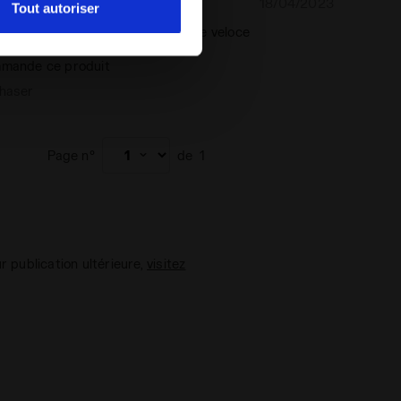
18/04/2023
5
Tout autoriser
o su un sito affidabile. Spedizione veloce
mande ce produit
chaser
Page n°
de
1
ur publication ultérieure,
visitez