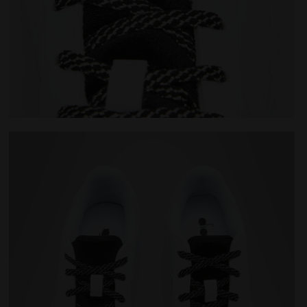
P METALLIC CRAQUELE PS BLANC/ARGENT - Diadora
Chaussures de sport - Enfants 4-8 ans GAME STEP P