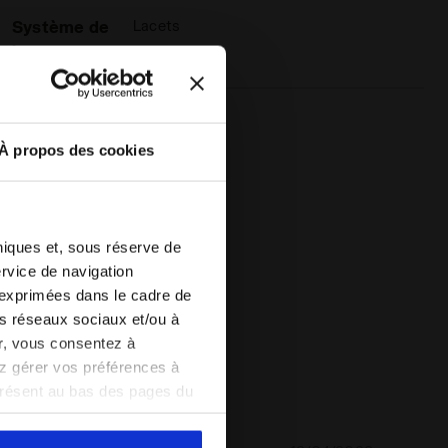
Système de
Lacets
laçage
À propos des cookies
 METALLIC CRAQUELE PS BLANC/ARGENT - Diadora
hniques et, sous réserve de
ervice de navigation
 exprimées dans le cadre de
les réseaux sociaux et/ou à
er, vous consentez à
vez gérer vos préférences à
présent au bas des pages du
amètres par défaut et, par
pouvez consulter la politique