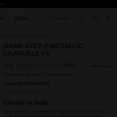
lus encore - Inscrivez-vous
on
re
Soldes
Chercher
Outlet
Genre
Enfants
GAME STEP P METALLIC
CRAQUELE PS
-40%
CHF 45,00
CHF 75,00
5 / 5 Note de
(1)
Chaussures de sport - Enfants 4-8 ans
Couleur:
BLANC/ARGENT
Article:
101.178648_C0516
Choisir la taille
Vous ne savez pas quelle taille choisir ? Consulter notre
guide des tailles ou découvrir notre politique de retour