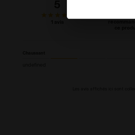
5
100
en matière de cookies en cli
des clie
recomman
1 avis
ce produ
Chaussant
undefined
Les avis affichés ici sont coll