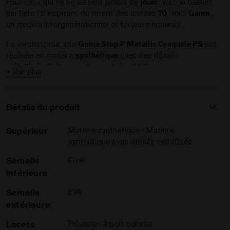
Pour ceux qui ne se lassent jamais de
jouer
, voici la basket
parfaite ! S’inspirant du tennis des années
70
, voici
Game
,
un modèle intergénérationnel et toujours nouveau.
La version pour ado
Game Step P Metallic Craquele PS
est
réalisée en matière
synthétique
avec des détails
métallisés
. Prêts pour le prochain défi ?
+ Voir plus
 METALLIC CRAQUELE PS BLANC/ARGENT - Diadora
Détails du produit
Supérieur
Matière synthétique - Matière
synthétique avec détails métallisés
Semelle
Fixé
intérieure
Semelle
EVA
extérieure
Lacets
Polyester à pois colorés