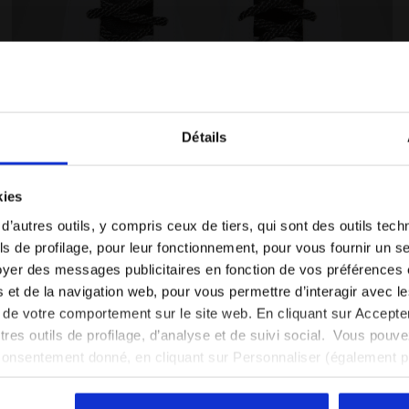
Détails
Vous êtes dans le bon pays ?
kies
P METALLIC CRAQUELE PS BLANC/ARGENT - Diadora
Chaussures de sport - Enfants 4-8 ans GAME STEP P
Sélectionner le pays dans lequel vous souhaitez
 d’autres outils, y compris ceux de tiers, qui sont des outils tec
effectuer la livraison
s de profilage, pour leur fonctionnement, pour vous fournir un s
yer des messages publicitaires en fonction de vos préférences
FR/CH
EN/US
tés et de la navigation web, pour vous permettre d’interagir avec 
vi de votre comportement sur le site web. En cliquant sur Accept
Notes et commentaires
Voir tous les pays
autres outils de profilage, d’analyse et de suivi social. Vous pou
consentement donné, en cliquant sur Personnaliser (également 
r tout, vous pouvez continuer à naviguer sur le site avec les par
cookies et d’autres outils de suivi autres que techniques. Vous 