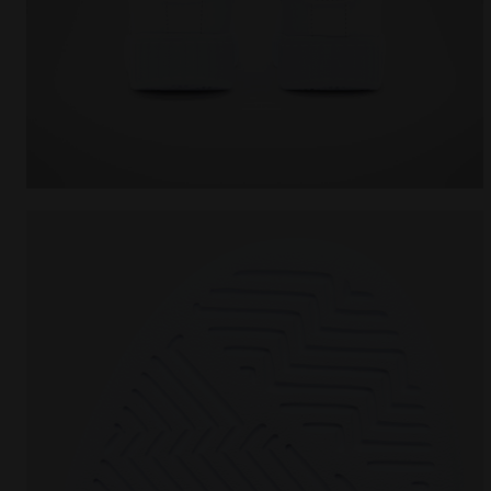
Chaussures de sport - Enfants 4-8 ans GAME STEP 