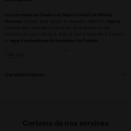
Le patrimoine de Diadora et l’esprit créatif de Nikolaj
Hansson
s’allient pour lancer la nouvelle collection
Legacy
:
inspirée des archives historiques de la Maison et de
l’histoire du sport Made In Italy, le tout interprété à travers
le
regard authentique du fondateur de Palmes
.
Nous avons traité le coton du
Pants Legacy
en vue d’obtenir
+ Voir plus
un
look distressed
. Ainsi, il est encore plus doux, épais et
chaud au toucher (340 grammes). À l’instar du hoodie, sur le
pantalon de survêtement les coutures contrastantes
Caractéristiques
exaltent les détails. Coupe classique et taille ajustable.
Matériaux
Raccord
Certains de nos services