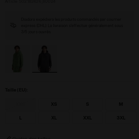
Article:
502.182426_80024
Diadora expédiera les produits commandés par courrier
express (DHL). La livraison s'effectue généralement sous
3/5 jours ouvrés.
Taille (EU):
XXS
XS
S
M
L
XL
XXL
3XL
Guides des tailles