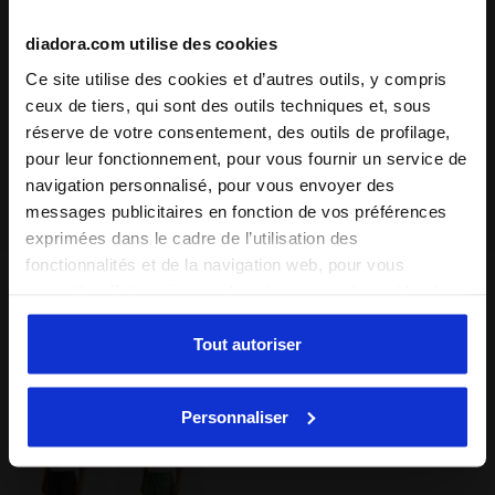
diadora.com utilise des cookies
Ce site utilise des cookies et d’autres outils, y compris
ceux de tiers, qui sont des outils techniques et, sous
réserve de votre consentement, des outils de profilage,
pour leur fonctionnement, pour vous fournir un service de
navigation personnalisé, pour vous envoyer des
messages publicitaires en fonction de vos préférences
exprimées dans le cadre de l’utilisation des
fonctionnalités et de la navigation web, pour vous
Couleur:
HUITRE NOIR
permettre d’interagir avec les réseaux sociaux et/ou à
Article:
502.182434_80024
des fins d’analyse et de suivi de votre comportement sur
le site web. En cliquant sur Accepter, vous consentez à
Tout autoriser
l’utilisation de cookies et d’autres outils de profilage,
Diadora expédiera les produits commandés par courrier
d’analyse et de suivi social. Vous pouvez gérer vos
express (DHL). La livraison s'effectue généralement sous
Personnaliser
préférences à tout moment ou révoquer le consentement
3/5 jours ouvrés.
donné, en cliquant sur Personnaliser (également présent
au bas des pages du site). En cliquant sur Refuser tout,