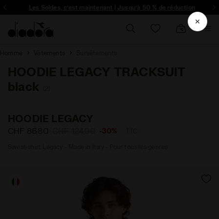
ique et plus encore - Inscrivez-vous
Les Soldes, c’est maintenant | Jusqu’à 50 % de réduction
Homme
Vêtements
Survêtements
HOODIE LEGACY TRACKSUIT
black
(2)
HOODIE LEGACY
CHF 86,80
CHF 124,00
-30%
TTC
Sweat-shirt Legacy - Made in Italy - Pour tous les genres