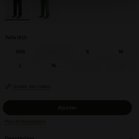
vous pouvez continuer à naviguer sur le site avec les
paramètres par défaut et, par conséquent, en l’absence
de cookies et d’autres outils de suivi autres que
techniques. Vous pouvez consulter la politique en
matière de cookies en cliquant
ici
.
Taille (EU):
XXS
XS
S
M
L
XL
XXL
3XL
Guides des tailles
Ajouter
Plus d’informations
Description