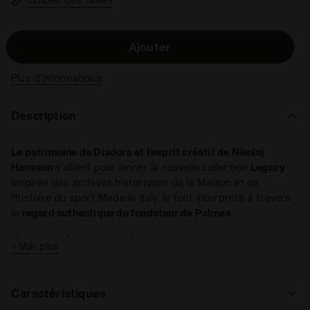
Ajouter
Plus d’informations
Description
Le patrimoine de Diadora et l’esprit créatif de Nikolaj
Hansson
s’allient pour lancer la nouvelle collection
Legacy
:
inspirée des archives historiques de la Maison et de
l’histoire du sport Made In Italy, le tout interprété à travers
le
regard authentique du fondateur de Palmes
.
Un design classique qui devient intemporel. Le nouveau
+ Voir plus
Hoodie Legacy
en polaire brossé 100 % coton porte
l’esthétique du tennis hors du terrain. Les coutures
contrastantes reprennent la
broderie Palmes Diadora’
et le
Caractéristiques
fregio au dos. Les mêmes coutures rehaussent la grande