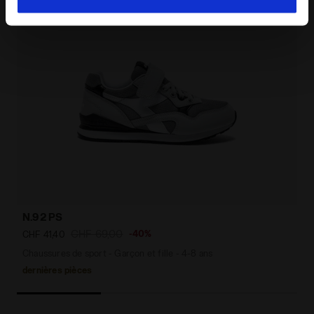
donné, en cliquant sur Personnaliser (également présent
au bas des pages du site). En cliquant sur Refuser tout,
vous pouvez continuer à naviguer sur le site avec les
paramètres par défaut et, par conséquent, en l’absence
de cookies et d’autres outils de suivi autres que
techniques. Vous pouvez consulter la politique en
matière de cookies en cliquant
ici
.
N.92 PS
CHF 69,00
-40%
CHF 41,40
Chaussures de sport - Garçon et fille - 4-8 ans
dernières pièces