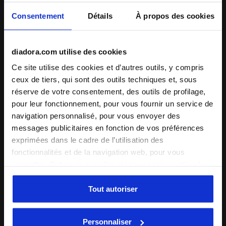
Commence par la bonne tenue, pour rendre chaque moment
Consentement
Détails
À propos des cookies
unique : Le modèle
JB. Jogger Pant Logo
est un
survêtement hyper pratique à la
coupe confort
, qui
t’accompagnera lors des matins les plus frais. Design
+ Voir plus
diadora.com utilise des cookies
minimaliste mais structuré au niveau des coutures, élastique
ajustable à la taille et bas resserré.
Sportif, mais stylé.
Ce site utilise des cookies et d’autres outils, y compris
ceux de tiers, qui sont des outils techniques et, sous
Détails du produit
réserve de votre consentement, des outils de profilage,
Matériaux
Fleece 280 g/m² - 80 % Coton 20 %
pour leur fonctionnement, pour vous fournir un service de
Polyester
navigation personnalisé, pour vous envoyer des
Compléter le look
messages publicitaires en fonction de vos préférences
exprimées dans le cadre de l’utilisation des
fonctionnalités et de la navigation web, pour vous
permettre d’interagir avec les réseaux sociaux et/ou à
des fins d’analyse et de suivi de votre comportement sur
le site web. En cliquant sur Accepter, vous consentez à
Tout autoriser
l’utilisation de cookies et d’autres outils de profilage,
d’analyse et de suivi social. Vous pouvez gérer vos
Personnaliser
préférences à tout moment ou révoquer le consentement