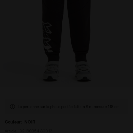
GGER PANT LOGO NOIR - Diadora
Pantalon de sport - Coupe confort - Ado garçon JB. JO
La personne sur la photo portée fait un S et mesure 118 cm.
Couleur:
NOIR
Article:
102.180954_80013