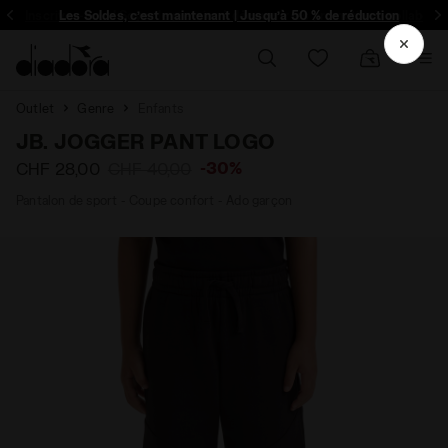
Inscrivez-vous! Soyez le premier à découvrir les promotions, collabo un
Les Soldes, c’est maintenant | Jusqu’à 50 % de réduction
Outlet
Genre
Enfants
JB. JOGGER PANT LOGO
-30%
CHF 28,00
CHF 40,00
Pantalon de sport - Coupe confort - Ado garçon