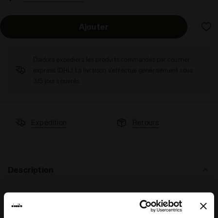
Ajouter
Diadora expédiera les produits commandés par courrier
express (DHL). La livraison s'effectue généralement sous
3/5 jours ouvrés.
Expédition
Retours
Description
La
rentrée
, ce n’est pas seulement reprendre le chemin de
l’école : on rejoue sur le terrain, on relève de nouveaux défis
qui permettent de grandir.