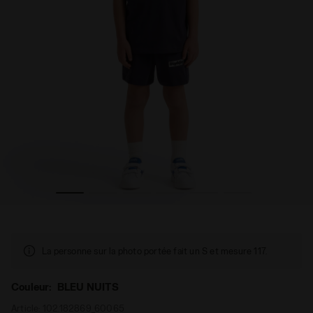
SS. SPORTS I SS BLEU NUITS - Diadora
Ensemble de sport - T-shirt et short - Garçon JB. SET E
La personne sur la photo portée fait un S et mesure 117.
Couleur:
BLEU NUITS
Article:
102.182869_60065