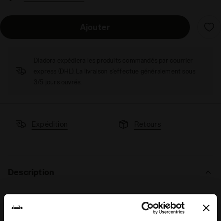
Ajouter
Diadora expédiera les produits commandés par courrier
express (DHL). La livraison s'effectue généralement sous
3/5 jours ouvrés.
Expédition
Retours
Description
Ton ensemble de sport prêt à être enfilé.
Le nouveau
JB. Set Ess. Sport I SS
est l’
ensemble de sport
essentiel qui ne saurait manquer dans le dressing de tout