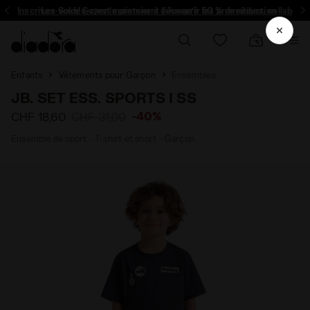
Inscrivez-vous! Soyez le premier à découvrir les promotions, collabo un
Les Soldes, c’est maintenant | Jusqu’à 50 % de réduction
Enfants
Vêtements pour Garçon
Ensembles
JB. SET ESS. SPORTS I SS
-40%
CHF 18,60
CHF 31,00
Ensemble de sport - T-shirt et short - Garçon