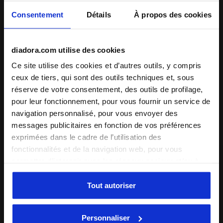
jeune athlète. Assure-toi d’être toujours prêt pour un
Consentement
Détails
À propos des cookies
palpitant match de foot ou pour te lancer dans ta prochaine
aventure. Mets cet
ensemble t-shirt et bermuda pour
garçon
dans ton sac à dos et te voilà prêt à partir !
+ Voir plus
diadora.com utilise des cookies
Ce site utilise des cookies et d’autres outils, y compris
ceux de tiers, qui sont des outils techniques et, sous
Détails du produit
réserve de votre consentement, des outils de profilage,
pour leur fonctionnement, pour vous fournir un service de
Matériaux
100 % single jersey de coton - 160 g/m²
navigation personnalisé, pour vous envoyer des
Compléter le look
messages publicitaires en fonction de vos préférences
exprimées dans le cadre de l’utilisation des
fonctionnalités et de la navigation web, pour vous
permettre d’interagir avec les réseaux sociaux et/ou à
des fins d’analyse et de suivi de votre comportement sur
le site web. En cliquant sur Accepter, vous consentez à
Tout autoriser
l’utilisation de cookies et d’autres outils de profilage,
d’analyse et de suivi social. Vous pouvez gérer vos
Personnaliser
préférences à tout moment ou révoquer le consentement