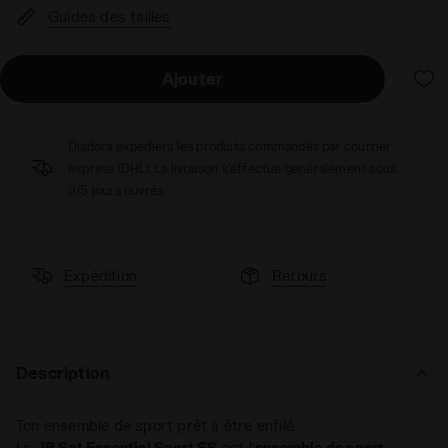
Guides des tailles
Ajouter
Diadora expédiera les produits commandés par courrier
express (DHL). La livraison s'effectue généralement sous
3/5 jours ouvrés.
Expédition
Retours
Description
Ton ensemble de sport prêt à être enfilé.
Le
JB Set Essential Sport SS
est l’
ensemble de sport