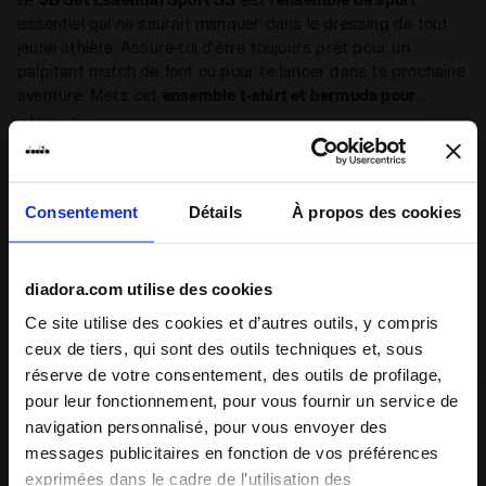
essentiel qui ne saurait manquer dans le dressing de tout
jeune athlète. Assure-toi d’être toujours prêt pour un
palpitant match de foot ou pour te lancer dans ta prochaine
aventure. Mets cet
ensemble t-shirt et bermuda pour
garçon
dans ton sac à dos et te voilà prêt à partir !
+ Voir plus
Détails du produit
Consentement
Détails
À propos des cookies
Matériaux
100 % single jersey de coton - 160 g/m²
diadora.com utilise des cookies
Notes et commentaires
Ce site utilise des cookies et d’autres outils, y compris
ceux de tiers, qui sont des outils techniques et, sous
réserve de votre consentement, des outils de profilage,
5
100%
pour leur fonctionnement, pour vous fournir un service de
navigation personnalisé, pour vous envoyer des
des clients
messages publicitaires en fonction de vos préférences
recommandent ce
1 avis
exprimées dans le cadre de l’utilisation des
produit