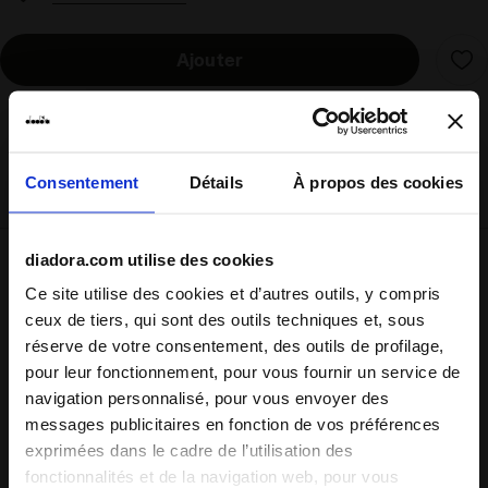
Ajouter
Diadora expédiera les produits commandés par courrier
express (DHL). La livraison s'effectue généralement sous
Consentement
Détails
À propos des cookies
3/5 jours ouvrés.
diadora.com utilise des cookies
Expédition
Retours
Ce site utilise des cookies et d’autres outils, y compris
ceux de tiers, qui sont des outils techniques et, sous
réserve de votre consentement, des outils de profilage,
pour leur fonctionnement, pour vous fournir un service de
Description
navigation personnalisé, pour vous envoyer des
messages publicitaires en fonction de vos préférences
Vibrations old school pour les filles les plus créatives
. Ce t-
exprimées dans le cadre de l’utilisation des
shirt à manches courtes
100 % coton
te suivra à l’école, lors
fonctionnalités et de la navigation web, pour vous
de tes séances de sport ou même à la maison, en toute