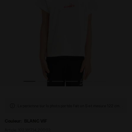
IF - Diadora
T-shirt en coton - Fille JG. T-SHIRT SS GRAFFITI BLANC V
La personne sur la photo portée fait un S et mesure 122 cm.
Couleur:
BLANC VIF
Article:
102.181714_20002