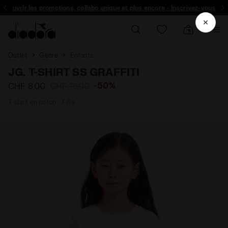
découvrir les promotions, collabo unique et plus encore - Inscrivez-vous
Outlet
Genre
Enfants
JG. T-SHIRT SS GRAFFITI
-50%
CHF 8,00
CHF 16,00
T-shirt en coton - Fille