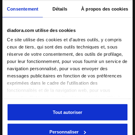
punch à tes séances de sport.
Consentement
Détails
À propos des cookies
+ Voir plus
diadora.com utilise des cookies
Ce site utilise des cookies et d’autres outils, y compris
ceux de tiers, qui sont des outils techniques et, sous
Détails du produit
réserve de votre consentement, des outils de profilage,
pour leur fonctionnement, pour vous fournir un service de
Matériaux
100 % coton - 170 g/m²
navigation personnalisé, pour vous envoyer des
Compléter le look
messages publicitaires en fonction de vos préférences
exprimées dans le cadre de l’utilisation des
fonctionnalités et de la navigation web, pour vous
permettre d’interagir avec les réseaux sociaux et/ou à
des fins d’analyse et de suivi de votre comportement sur
le site web. En cliquant sur Accepter, vous consentez à
Tout autoriser
l’utilisation de cookies et d’autres outils de profilage,
d’analyse et de suivi social. Vous pouvez gérer vos
Personnaliser
préférences à tout moment ou révoquer le consentement