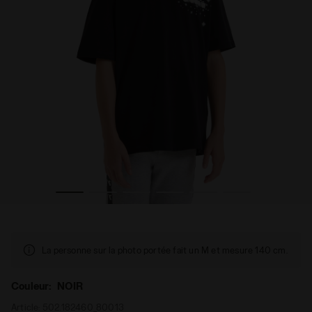
 NOIR - Diadora
T-shirt en coton - Ado fille JG.T-SHIRT SS FREGIO STARS
La personne sur la photo portée fait un M et mesure 140 cm.
Couleur:
NOIR
Article:
502.182460_80013