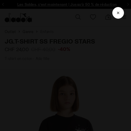
ique et plus encore - Inscrivez-vous
Les Soldes, c’est maintenant | Jusqu’à 50 % de réduction
Outlet
Genre
Enfants
JG.T-SHIRT SS FREGIO STARS
-40%
CHF 24,00
CHF 40,00
T-shirt en coton - Ado fille