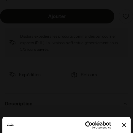
Ajouter
Diadora expédiera les produits commandés par courrier
express (DHL). La livraison s'effectue généralement sous
3/5 jours ouvrés.
Expédition
Retours
Description
Avec le
JG. T-shirt SS Fregio Stars
, tu brilleras comme une
étoile. Le design de ce t-shirt uni est rehaussé par les
imprimés sur le devant et au dos
, ajoutant une touche de