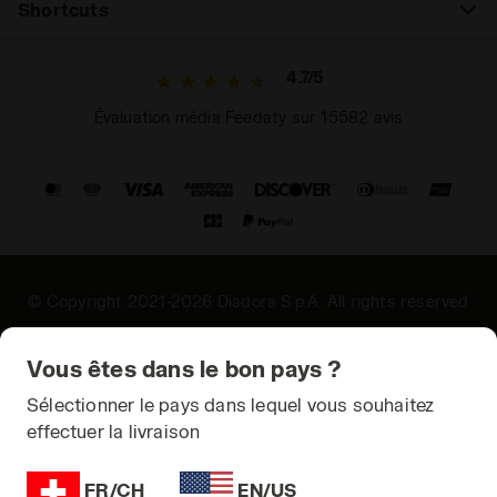
Shortcuts
4.7/5
Évaluation média Feedaty sur 15582 avis
© Copyright 2021-2026 Diadora S.p.A. All rights reserved
Confidentialité
Vous êtes dans le bon pays ?
Cookies
Sélectionner le pays dans lequel vous souhaitez
effectuer la livraison
Conditions générales
Plan du site
FR/CH
EN/US