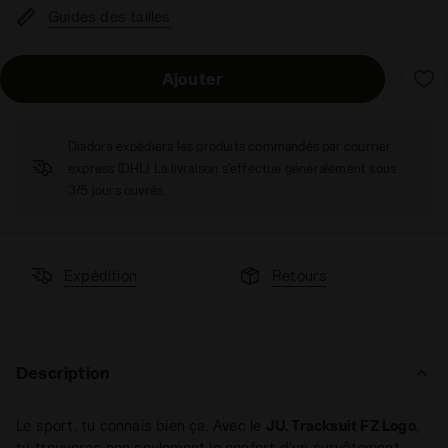
Guides des tailles
Ajouter
Diadora expédiera les produits commandés par courrier
express (DHL). La livraison s'effectue généralement sous
3/5 jours ouvrés.
Expédition
Retours
Description
Le sport, tu connais bien ça. Avec le
JU. Tracksuit FZ Logo
,
tu trouveras non seulement le confort d’un survêtement