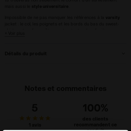
mais aussi le
style universitaire
.
Impossible de ne pas manquer les références à la
varsity
jacket : le col, les poignets et les bords du bas du sweat-
shirt sont en fines côtes contrastantes. La glissière
+ Voir plus
intégrale t’offre la liberté de le porter au gré de tes envies.
Le pantalon du survêtement reprend la couleur des
manches, pour un look
essentiel
et
urbain
.
Détails du produit
Matériaux
French terry 208 g/m² - 80 % Coton 20 %
Polyester
Notes et commentaires
5
100%
des clients
recommandent ce
1 avis
produit