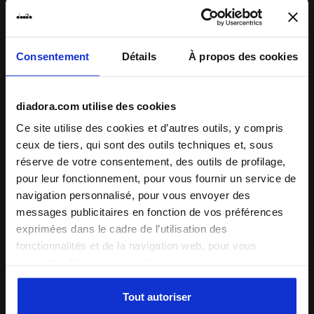
Chaussant
Consentement
Détails
À propos des cookies
undefined
diadora.com utilise des cookies
Confort
Ce site utilise des cookies et d’autres outils, y compris
undefined
ceux de tiers, qui sont des outils techniques et, sous
réserve de votre consentement, des outils de profilage,
Qualité
pour leur fonctionnement, pour vous fournir un service de
navigation personnalisé, pour vous envoyer des
undefined
messages publicitaires en fonction de vos préférences
exprimées dans le cadre de l’utilisation des
fonctionnalités et de la navigation web, pour vous
16/01/2025
5
permettre d’interagir avec les réseaux sociaux et/ou à
Tutto ottimo mi sono trovata sempre benissimo grazie
des fins d’analyse et de suivi de votre comportement sur
le site web. En cliquant sur Accepter, vous consentez à
Tout autoriser
Je recommande ce produit
l’utilisation de cookies et d’autres outils de profilage,