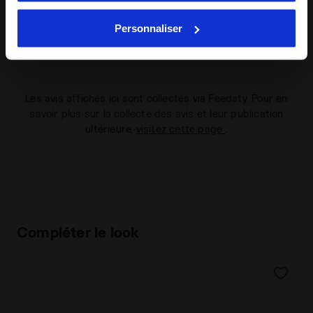
Verified purchaser
d’analyse et de suivi social. Vous pouvez gérer vos
Personnaliser
préférences à tout moment ou révoquer le consentement
de
1
donné, en cliquant sur Personnaliser (également présent
au bas des pages du site). En cliquant sur Refuser tout,
vous pouvez continuer à naviguer sur le site avec les
Les avis affichés ici sont collectés via Feedaty. Pour en
paramètres par défaut et, par conséquent, en l’absence
savoir plus sur la collecte des avis et leur publication
de cookies et d’autres outils de suivi autres que
ultérieure,
visitez cette page
.
techniques. Vous pouvez consulter la politique en
matière de cookies en cliquant
ici
.
Compléter le look