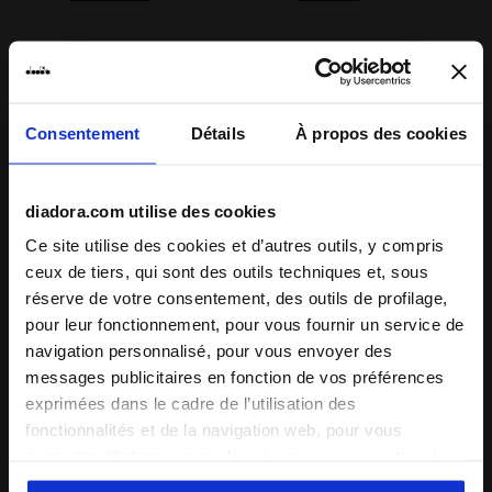
Description
Consentement
Détails
À propos des cookies
Disponible en exclusivité dans notre boutique en ligne et
dans le Store Diadora de Cortina
, cette jupe cargo présente
un look féminin pratique et chaud. En ville, lorsque le
diadora.com utilise des cookies
mercure est au plus bas, ou lors des moments de détente
Ce site utilise des cookies et d’autres outils, y compris
après le ski, portez ce vêtement de sport hybride,
ceux de tiers, qui sont des outils techniques et, sous
caractérisé par des poches et des cordons ajustables,
et
réserve de votre consentement, des outils de profilage,
appréciez son confort, similaire à celui d’un survêtement
.
+ Voir plus
pour leur fonctionnement, pour vous fournir un service de
navigation personnalisé, pour vous envoyer des
messages publicitaires en fonction de vos préférences
Détails du produit
exprimées dans le cadre de l’utilisation des
Matériaux
Extérieur : Nylon – Doublure : Polaire mesh
fonctionnalités et de la navigation web, pour vous
(Polyester)
permettre d’interagir avec les réseaux sociaux et/ou à
Compléter le look
des fins d’analyse et de suivi de votre comportement sur