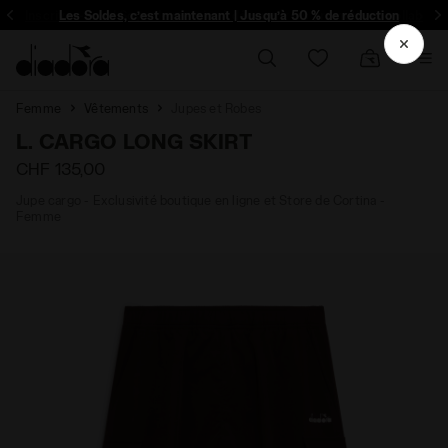
Inscrivez-vous! Soyez le premier à découvrir les promotions, collabo un
Les Soldes, c’est maintenant | Jusqu’à 50 % de réduction
Femme
Vêtements
Jupes et Robes
L. CARGO LONG SKIRT
CHF 135,00
Jupe cargo - Exclusivité boutique en ligne et Store de Cortina -
Femme
30024) - Diadora