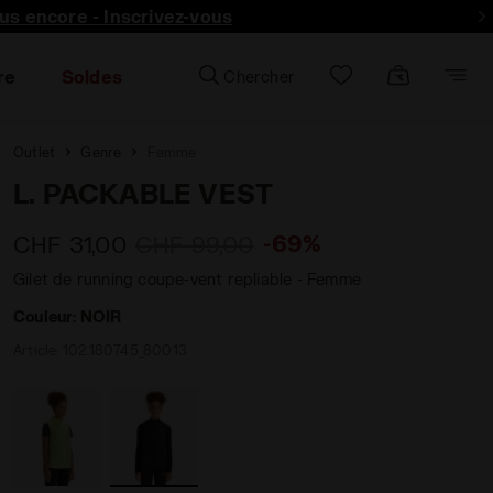
lus encore - Inscrivez-vous
re
Soldes
Chercher
Outlet
Genre
Femme
L. PACKABLE VEST
-69%
CHF 31,00
CHF 99,00
Gilet de running coupe-vent repliable - Femme
Couleur:
NOIR
Article:
102.180745_80013