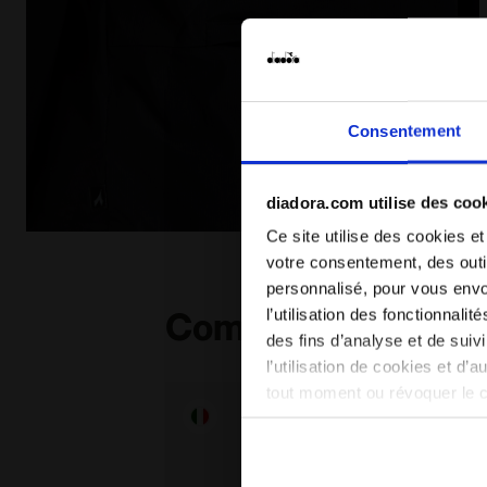
Consentement
diadora.com utilise des coo
Ce site utilise des cookies et
Gilet de running coupe-vent repliable - Femme L. PAC
votre consentement, des outil
personnalisé, pour vous envo
l’utilisation des fonctionnali
Compléter le look
des fins d’analyse et de sui
l’utilisation de cookies et d’
tout moment ou révoquer le 
site). En cliquant sur Refuse
conséquent, en l’absence de 
en matière de cookies en cli