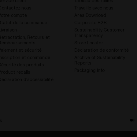
Service client
Tableau des tailles
Contactez-nous
Travaille avec nous
Votre compte
Area Download
Statut de la commande
Corporate B2B
Livraison
Sustainability Customer
Transparency
Rétractation, Retours et
Remboursements
Store Locator
Paiement et sécurité
Déclaration de conformité
Inscription et commande
Archive of Sustainability
Reports
Sécurité des produits
Packaging Info
Product recalls
Déclaration d'accessibilité
s