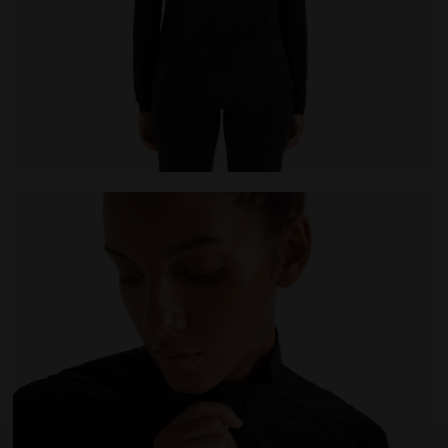
KABLE VEST NOIR - Diadora
Gilet de running coupe-vent repliable - Femme L. PACK