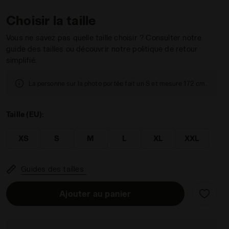
Choisir la taille
Vous ne savez pas quelle taille choisir ? Consulter notre
guide des tailles ou découvrir notre politique de retour
simplifié.
ABLE VEST NOIR - Diadora
La personne sur la photo portée fait un S et mesure 172 cm.
Taille (EU):
XS
S
M
L
XL
XXL
Guides des tailles
Ajouter au panier