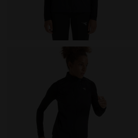
Gilet de running coupe-vent repliable - Femme L. PAC