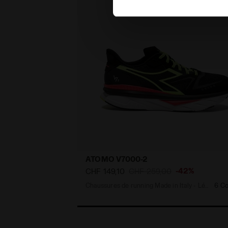
ATOMO V7000-2
-42%
CHF 149,10
CHF 259,00
Chaussures de running Made in Italy - Légèreté et amorti - Pour tous les genres
6 Co