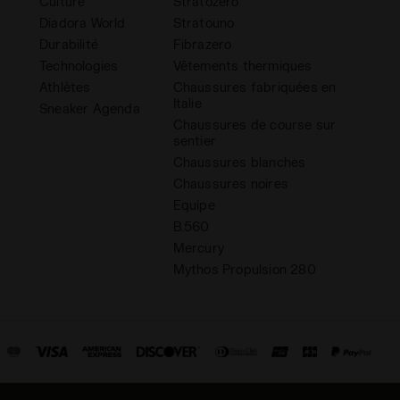
Culture
Stratozero
Diadora World
Stratouno
Durabilité
Fibrazero
Technologies
Vêtements thermiques
Athlètes
Chaussures fabriquées en
Italie
Sneaker Agenda
Chaussures de course sur
sentier
Chaussures blanches
Chaussures noires
Equipe
B.560
Mercury
Mythos Propulsion 280