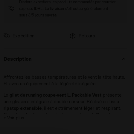
Diadora expédiera les produits commandés par courrier
express (DHL). La livraison s'effectue généralement
sous 3/5 jours ouvrés.
Expédition
Retours
ABLE VEST NOIR - Diadora
Description
Affrontez les basses températures et le vent la tête haute.
Et avec un équipement à la légèreté inégalée.
Le
gilet de running coupe-vent
L. Packable Vest
présente
une glissière intégrale à double curseur. Réalisé en tissu
ripstop extensible
, il est extrêmement léger et respirant.
Ouverture tactique dans le dos pour le contrôle de la sueur,
+ Voir plus
mais
sans laisser pénétrer le froid
.
Si, au cours de votre entraînement, vous n’avez plus besoin