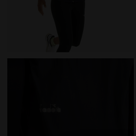
Gilet de running coupe-vent repliable - Femme L. PAC