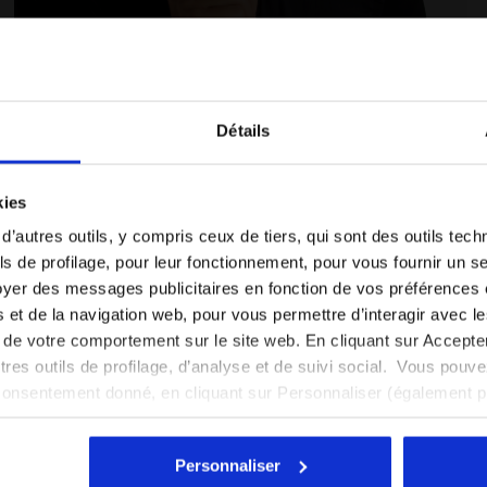
Détails
Vous êtes dans le bon pays ?
kies
Sélectionner le pays dans lequel vous souhaitez
 d’autres outils, y compris ceux de tiers, qui sont des outils tec
KABLE VEST NOIR - Diadora
Gilet de running coupe-vent repliable - Femme L. PACK
effectuer la livraison
s de profilage, pour leur fonctionnement, pour vous fournir un s
yer des messages publicitaires en fonction de vos préférences
FR/CH
EN/US
tés et de la navigation web, pour vous permettre d’interagir avec 
vi de votre comportement sur le site web. En cliquant sur Accept
Voir tous les pays
autres outils de profilage, d’analyse et de suivi social. Vous pou
consentement donné, en cliquant sur Personnaliser (également 
r tout, vous pouvez continuer à naviguer sur le site avec les par
cookies et d’autres outils de suivi autres que techniques. Vous 
Personnaliser
quant
ici
.