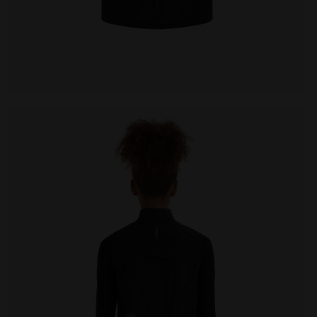
KABLE VEST NOIR - Diadora
Gilet de running coupe-vent repliable - Femme L. PACK