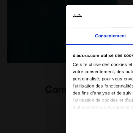
Consentement
diadora.com utilise des coo
Ce site utilise des cookies et
Jupe de tennis - Femme L. SKIRT COURT EPICEA OMBR
votre consentement, des outil
personnalisé, pour vous envo
l’utilisation des fonctionnali
Compléter le look
des fins d’analyse et de sui
l’utilisation de cookies et d’
tout moment ou révoquer le 
site). En cliquant sur Refuse
conséquent, en l’absence de 
en matière de cookies en cli