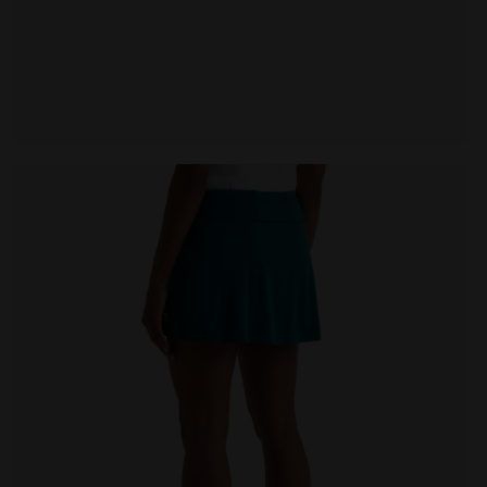
E - Diadora
Jupe de tennis - Femme L. SKIRT COURT EPICEA OMBRE