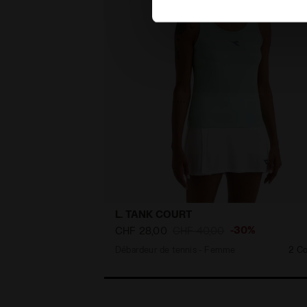
L. TANK COURT
-30%
CHF 28,00
CHF 40,00
Débardeur de tennis - Femme
2 Co