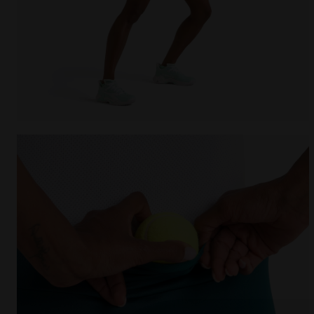
Jupe de tennis - Femme L. SKIRT COURT EPICEA OMBR