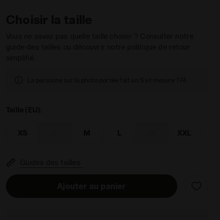
Choisir la taille
Vous ne savez pas quelle taille choisir ? Consulter notre
guide des tailles ou découvrir notre politique de retour
simplifié.
 - Diadora
La personne sur la photo portée fait un S et mesure 174.
Taille (EU):
XS
S
M
L
XL
XXL
Guides des tailles
Ajouter au panier