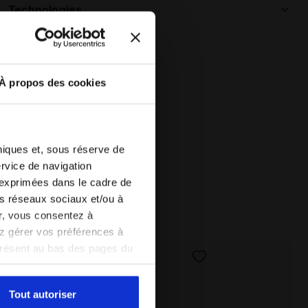
Technologies
EASY SERV
Short inclus, comportant une poche pour
balles facile d’accès.
À propos des cookies
hniques et, sous réserve de
 - Diadora
ervice de navigation
 exprimées dans le cadre de
les réseaux sociaux et/ou à
er, vous consentez à
vez gérer vos préférences à
présent au bas des pages du
amètres par défaut et, par
pouvez consulter la politique
Tout autoriser