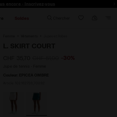
lus encore - Inscrivez-vous
re
Soldes
Chercher
Femme
Vêtements
Jupes et Robes
L. SKIRT COURT
-30%
CHF 35,70
CHF 51,00
Jupe de tennis - Femme
Couleur:
EPICEA OMBRE
Article:
102.182759_70092