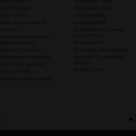
Service client
Tableau des tailles
Contactez-nous
Travaille avec nous
Votre compte
Area Download
Statut de la commande
Corporate B2B
Livraison
Sustainability Customer
Transparency
Rétractation, Retours et
Remboursements
Store Locator
Paiement et sécurité
Déclaration de conformité
Inscription et commande
Archive of Sustainability
Reports
Sécurité des produits
Packaging Info
Product recalls
Déclaration d'accessibilité
s