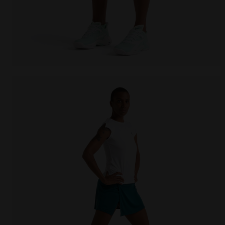
Jupe de tennis - Femme L. SKIRT COURT EPICEA OMBR