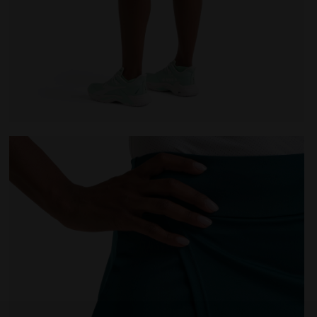
E - Diadora
Jupe de tennis - Femme L. SKIRT COURT EPICEA OMBRE