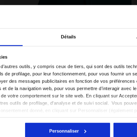
Détails
Vous êtes dans le bon pays ?
kies
Sélectionner le pays dans lequel vous souhaitez
 d’autres outils, y compris ceux de tiers, qui sont des outils tec
E - Diadora
Jupe de tennis - Femme L. SKIRT COURT EPICEA OMBRE
effectuer la livraison
s de profilage, pour leur fonctionnement, pour vous fournir un s
yer des messages publicitaires en fonction de vos préférences
FR/CH
EN/US
tés et de la navigation web, pour vous permettre d’interagir avec 
vi de votre comportement sur le site web. En cliquant sur Accept
Voir tous les pays
autres outils de profilage, d’analyse et de suivi social. Vous pou
consentement donné, en cliquant sur Personnaliser (également 
r tout, vous pouvez continuer à naviguer sur le site avec les par
cookies et d’autres outils de suivi autres que techniques. Vous 
Personnaliser
quant
ici
.