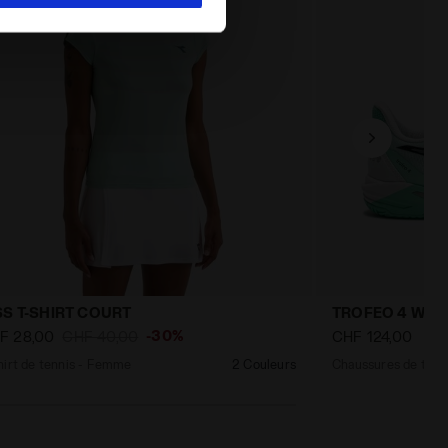
 SS T-SHIRT COURT
TROFEO 4 W A
-30%
F 28,00
CHF 40,00
CHF 124,00
hirt de tennis - Femme
2 Couleurs