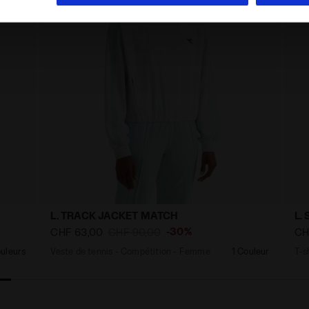
L. TRACK JACKET MATCH
L.
-30%
CHF 63,00
CHF 90,00
CH
uleurs
Veste de tennis - Compétition - Femme
1 Couleur
T-s