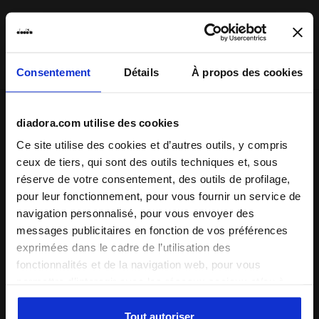
Diadora expédiera les produits commandés par courrier
express (DHL). La livraison s'effectue généralement sous
3/5 jours ouvrés.
Consentement
Détails
À propos des cookies
Expédition
Retours
diadora.com utilise des cookies
Ce site utilise des cookies et d’autres outils, y compris
ceux de tiers, qui sont des outils techniques et, sous
réserve de votre consentement, des outils de profilage,
Description
pour leur fonctionnement, pour vous fournir un service de
navigation personnalisé, pour vous envoyer des
Ces indispensables dont vous ne saurez vous passer. Le t-
messages publicitaires en fonction de vos préférences
shirt classique à manches courtes
L. T-shirt SS Ess. Sport I
exprimées dans le cadre de l’utilisation des
est parfait pour le sport, pour les journées chargées ou
fonctionnalités et de la navigation web, pour vous
pour vous détendre sur votre canapé en appréciant le
permettre d’interagir avec les réseaux sociaux et/ou à
confort de ce vêtement 100 % coton. Disponible dans une
des fins d’analyse et de suivi de votre comportement sur
large palette !
le site web. En cliquant sur Accepter, vous consentez à
Tout autoriser