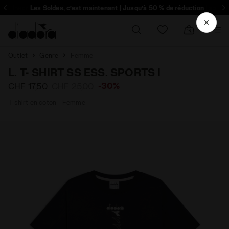
Inscrivez-vous! Soyez le premier à découvrir les promotions, collabo un
Les Soldes, c’est maintenant | Jusqu’à 50 % de réduction
Outlet
Genre
Femme
L. T- SHIRT SS ESS. SPORTS I
-30%
CHF 17,50
CHF 25,00
T-shirt en coton - Femme