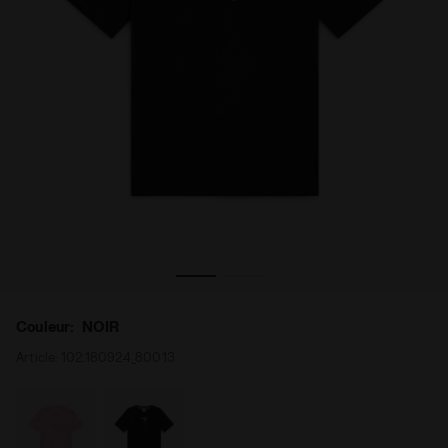
OIR - Diadora
T-shirt en coton - Femme L. T- SHIRT SS ESS. SPORTS I N
Couleur:
NOIR
Article:
102.180924_80013