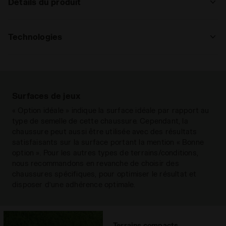
Détails du produit
surface est rigide ou aussi sur les sols naturels en terre
battue extrêmement durs.
Supérieur
Cuir premium sans chrome, avec un
traitement déperlant et un
Technologies
matelassage à l’avant, ce qui assure
un maximum de douceur au toucher et
MADE IN ITALY
enveloppe entièrement le pied, offrant
Made in Italy produit.
un chaussant plus confortable. Grâce
à la microfibre technique Hydro,
Surfaces de jeux
utilisée pour la doublure et la
« Option idéale » indique la surface idéale par rapport au
languette, la chaussure maintient
type de semelle de cette chaussure. Cependant, la
l’imperméabilité de son rembourrage
chaussure peut aussi être utilisée avec des résultats
et son confort, même lorsqu’elle est
satisfaisants sur la surface portant la mention « Bonne
mouillée.
option ». Pour les autres types de terrains/conditions,
nous recommandons en revanche de choisir des
Semelle
anatomique, amovible
chaussures spécifiques, pour optimiser le résultat et
intérieure
disposer d’une adhérence optimale.
Semelle
Polyuréthane à rigidité différenciée
avec 12 crans fixes
extérieure
Terrains compacts