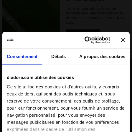
Lacets
paire unique
Terrains naturels (herbeux ou
Matériaux
Cuir premium
terreux) avec une base compacte,
ni trop boueux ou humides ni trop
secs
Surfaces
Sols compacts
recommandées
Option idéale
Système de
Lacets
laçage
Consentement
Détails
À propos des cookies
Terrains meubles/humides
diadora.com utilise des cookies
Terrains naturels lourds, avec une
surface mouillée et boueuse,
Ce site utilise des cookies et d’autres outils, y compris
notamment par temps automnal
ceux de tiers, qui sont des outils techniques et, sous
ou hivernal, qui requièrent une
adhérence accrue
réserve de votre consentement, des outils de profilage,
pour leur fonctionnement, pour vous fournir un service de
navigation personnalisé, pour vous envoyer des
messages publicitaires en fonction de vos préférences
exprimées dans le cadre de l’utilisation des