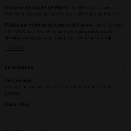
M.Winner ITA OG 94 LT+ MDPU
: de 1994 à nos jours,
dédiées à ceux qui souhaitent écrire l’histoire du football.
Fidèles à la tradition du football de Diadora.
Les M. Winner
ITA OG 94 sont des chaussures en
cuir premium sans
chrome
, matelassées à l’avant. Leur empeigne en cuir
enveloppe parfaitement le pied, s’adaptant à sa forme.
+ Voir plus
Grâce au
traitement déperlant
et à la
microfibre technique
Hydro
à l’intérieur, les averses estivales impromptues ne
vous effraieront plus.
En évidence
Axées sur les exigences de notre époque.
La première de
montage anatomique
Ergos NP
assure légèreté et
Cuir premium
souplesse, pour bondir rapidement du centre du terrain à
Douceur au toucher et qualité garantie par la tradition
l’aire adverse. L’exclusif système
Double Action
,
Diadora
spécialement conçu pour absorber les chocs, et la forme
particulière de la semelle plantaire bi-densité sont une
Made in Italy
assurance de stabilité au cours de toutes les phases de jeu.
Ces chaussures de football sont fortement
recommandées
pour vos matchs
sur les terrains naturels, herbeux ou
terreux
ayant une base compacte. Leurs performances sont
également bonnes sur les terrains synthétiques dont la