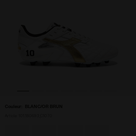
 Italy - Homme M.WINNER ITA OG 94 LT+ MDPU BLANC/OR B
Chaussures de football pour terrains compacts Made in
Couleur:
BLANC/OR BRUN
Article:
101.180693_C1070