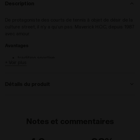
Description
De protagoniste des courts de tennis à objet de désir de la
culture street, il n’y a qu’un pas. Maverick H.O.C, depuis 1987
avec amour.
Avantages
tradition sportive
+ Voir plus
cuir foulonné
Les Maverick H.O.C. sont des
sneakers unisexes
réalisées en
Détails du produit
cuir pleine fleur foulonné avec des perforations sur le cuir
de vachette et la tige. Les détails aux couleurs du drapeau
transalpin sur la languette et l’arrière célèbrent le caractère
Supérieur
Cuir pleine fleur foulonné
italien de la maison diadora.
Semelle
Fixé
intérieure
Notes et commentaires
Semelle
EVA
intermédiaire