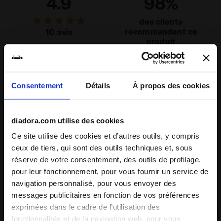
4.9
98%
Semelle
Caoutchouc
des clients
extérieure
recommandent ce
10 avis
produit
Lacets
Polyester
Système de
Lacets
laçage
Chaussant
Consentement
Détails
À propos des cookies
étroit
normal
large
Confort
diadora.com utilise des cookies
inadapté
excellent
Ce site utilise des cookies et d’autres outils, y compris
ceux de tiers, qui sont des outils techniques et, sous
réserve de votre consentement, des outils de profilage,
Qualité
pour leur fonctionnement, pour vous fournir un service de
inadapté
excellent
navigation personnalisé, pour vous envoyer des
messages publicitaires en fonction de vos préférences
exprimées dans le cadre de l’utilisation des
24/07/2023
4
fonctionnalités et de la navigation web, pour vous