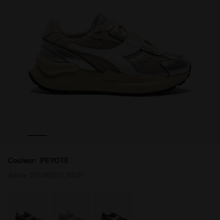
D WN PEYOTE - Diadora
Sneakers Heritage - Femme MERCURY ELITE COBRA USE
Couleur:
PEYOTE
Article:
201.182210_75021