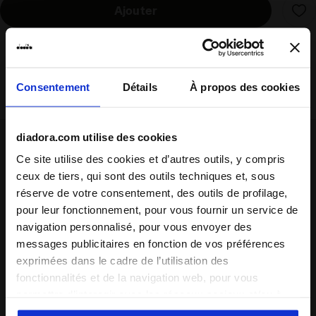
Ajouter
Diadora expédiera les produits commandés par courrier
express (DHL). La livraison s'effectue généralement sous
Consentement
Détails
À propos des cookies
3/5 jours ouvrés.
diadora.com utilise des cookies
Expédition
Retours
Ce site utilise des cookies et d’autres outils, y compris
ceux de tiers, qui sont des outils techniques et, sous
réserve de votre consentement, des outils de profilage,
pour leur fonctionnement, pour vous fournir un service de
Description
navigation personnalisé, pour vous envoyer des
messages publicitaires en fonction de vos préférences
Des
chaussures de piste de la fin des années 70
, voici les
exprimées dans le cadre de l’utilisation des
Mercury
: design de l’époque, style moderne. L’empeigne
fonctionnalités et de la navigation web, pour vous
évoque les formes d’antan, tandis que le stabilisateur
permettre d’interagir avec les réseaux sociaux et/ou à
oversize axe la semelle sur un design résolument plus actuel
des fins d’analyse et de suivi de votre comportement sur