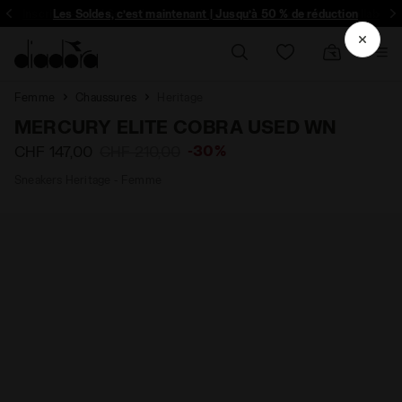
Inscrivez-vous! Soyez le premier à découvrir les promotions, collabo un
Les Soldes, c’est maintenant | Jusqu’à 50 % de réduction
Femme
Chaussures
Heritage
MERCURY ELITE COBRA USED WN
-30%
CHF 147,00
CHF 210,00
Sneakers Heritage - Femme