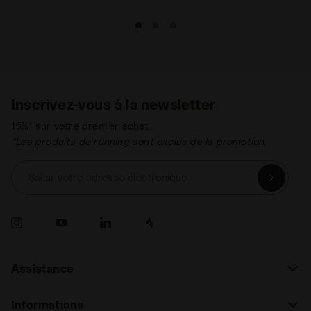
Lacets
Coton ciré
Matériaux
Air mesh with shiny effect - Cow leather
with metalized snake pattern - Cow
leather - Pigskin suede leather details-
Stone wash and wax treatment
Système de
Lacets
Inscrivez-vous à la newsletter
laçage
15%* sur votre premier achat.
*Les produits de running sont exclus de la promotion.
Saisir votre adresse électronique
Assistance
Informations