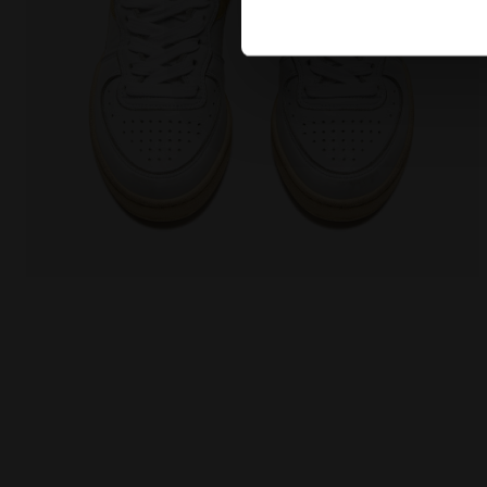
en matière de cookies en cli
Chaussures Heritage - Gender neutral MI BASKET US