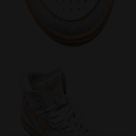
ED BLANC/VANILLE FRANCAIS - Diadora
Chaussures Heritage - Gender neutral MI BASKET USE