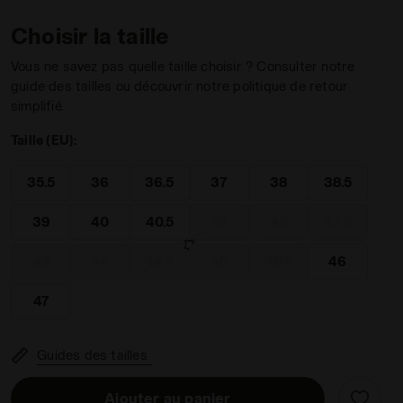
Choisir la taille
Vous ne savez pas quelle taille choisir ? Consulter notre
guide des tailles ou découvrir notre politique de retour
simplifié.
D BLANC/VANILLE FRANCAIS - Diadora
Taille (EU):
35.5
36
36.5
37
38
38.5
39
40
40.5
41
42
42.5
43
44
44.5
45
45.5
46
47
Guides des tailles
Ajouter au panier