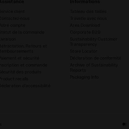
Assistance
Informations
Service client
Tableau des tailles
Contactez-nous
Travaille avec nous
Votre compte
Area Download
Statut de la commande
Corporate B2B
Livraison
Sustainability Customer
Transparency
Rétractation, Retours et
Remboursements
Store Locator
Paiement et sécurité
Déclaration de conformité
Inscription et commande
Archive of Sustainability
Reports
Sécurité des produits
Packaging Info
Product recalls
Déclaration d'accessibilité
s