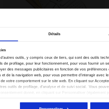
Détails
Vous êtes dans le bon pays ?
kies
Sélectionner le pays dans lequel vous souhaitez
ED BLANC/VANILLE FRANCAIS - Diadora
Chaussures Heritage - Gender neutral MI BASKET USE
 d’autres outils, y compris ceux de tiers, qui sont des outils tec
effectuer la livraison
s de profilage, pour leur fonctionnement, pour vous fournir un s
yer des messages publicitaires en fonction de vos préférences
FR/CH
EN/US
tés et de la navigation web, pour vous permettre d’interagir avec 
vi de votre comportement sur le site web. En cliquant sur Accept
Voir tous les pays
autres outils de profilage, d’analyse et de suivi social. Vous pou
consentement donné, en cliquant sur Personnaliser (également 
r tout, vous pouvez continuer à naviguer sur le site avec les par
cookies et d’autres outils de suivi autres que techniques. Vous 
Personnaliser