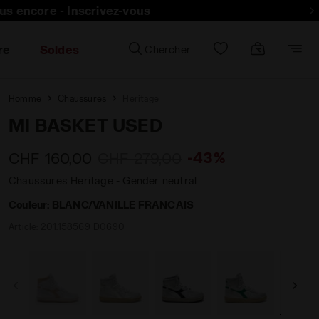
lus encore - Inscrivez-vous
re
Soldes
Chercher
Homme
Chaussures
Heritage
MI BASKET USED
-43%
CHF 160,00
CHF 279,00
Chaussures Heritage - Gender neutral
Couleur:
BLANC/VANILLE FRANCAIS
Article:
201.158569_D0690