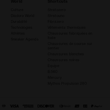
World
Shortcuts
Culture
Stratozero
Diadora World
Stratouno
Durabilité
Fibrazero
Technologies
Vêtements thermiques
Athlètes
Chaussures fabriquées en
Italie
Sneaker Agenda
Chaussures de course sur
sentier
Chaussures blanches
Chaussures noires
Equipe
B.560
Mercury
Mythos Propulsion 280