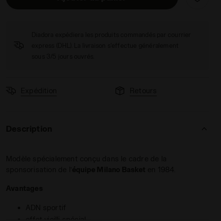
Diadora expédiera les produits commandés par courrier
express (DHL). La livraison s'effectue généralement
sous 3/5 jours ouvrés.
D BLANC/VANILLE FRANCAIS - Diadora
Expédition
Retours
Description
Modèle spécialement conçu dans le cadre de la
sponsorisation de l’
équipe Milano Basket
en 1984.
Avantages
ADN sportif
effet vieilli spécial