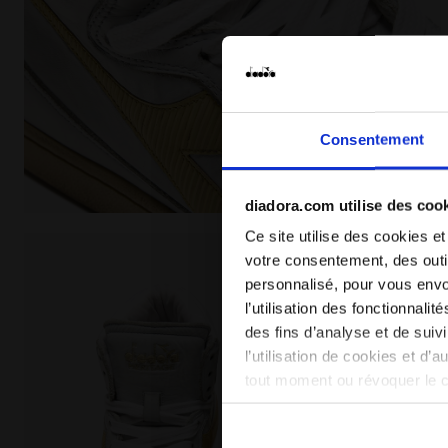
Consentement
diadora.com utilise des coo
Chaussures Heritage - Gender neutral MI BASKET US
Ce site utilise des cookies et
votre consentement, des outil
personnalisé, pour vous envo
l’utilisation des fonctionnali
des fins d’analyse et de sui
l’utilisation de cookies et d’
tout moment ou révoquer le 
site). En cliquant sur Refuse
conséquent, en l’absence de 