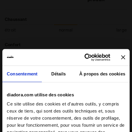
Chaussant
étroit
normal
large
Confort
inadapté
excellent
Qualité
Consentement
Détails
À propos des cookies
inadapté
excellent
diadora.com utilise des cookies
08/07/2026
5
Ce site utilise des cookies et d’autres outils, y compris
very nice. i had do trade for a smaller size, but very
ceux de tiers, qui sont des outils techniques et, sous
satisfied
réserve de votre consentement, des outils de profilage,
pour leur fonctionnement, pour vous fournir un service de
Je recommande ce produit