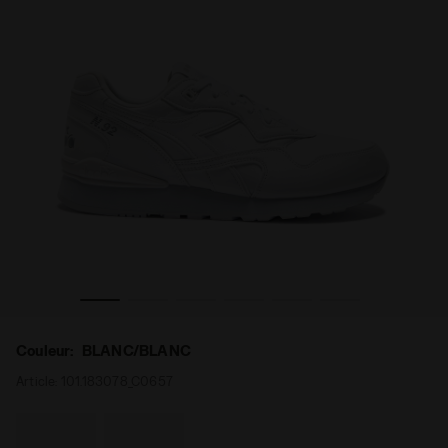
LANC - Diadora
Sneakers de sport - Pour tous les genres N.92 L BLANC/B
Couleur:
BLANC/BLANC
Article:
101.183078_C0657