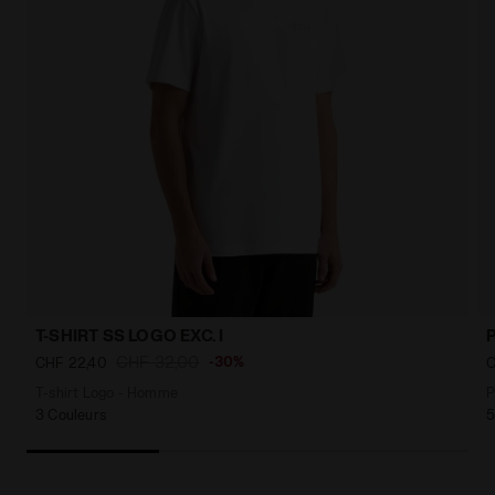
T-SHIRT SS LOGO EXC. I
CHF 32,00
-30%
CHF 22,40
C
T-shirt Logo - Homme
P
3 Couleurs
5