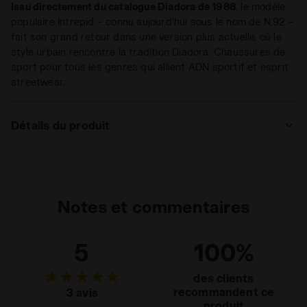
Issu directement du catalogue Diadora de 1988
, le modèle
populaire Intrepid – connu aujourd'hui sous le nom de N.92 –
fait son grand retour dans une version plus actuelle, où le
style urbain rencontre la tradition Diadora. Chaussures de
sport pour tous les genres qui allient ADN sportif et esprit
streetwear.
Détails du produit
Supérieur
Textile – Matière synthétique
Semelle
Fixé
intérieure
Notes et commentaires
Système de
Lacets
laçage
5
100%
des clients
recommandent ce
3 avis
produit