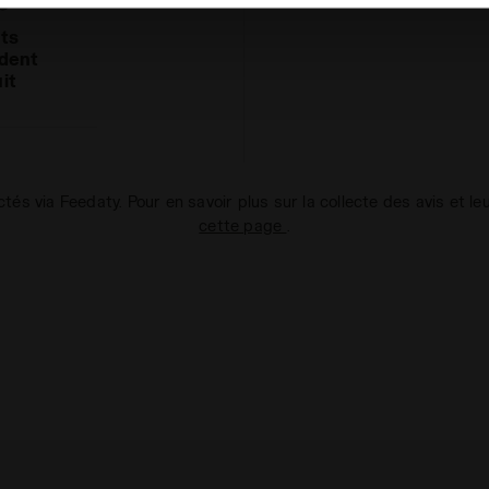
nts
dent
it
ectés via Feedaty. Pour en savoir plus sur la collecte des avis et le
cette page
.