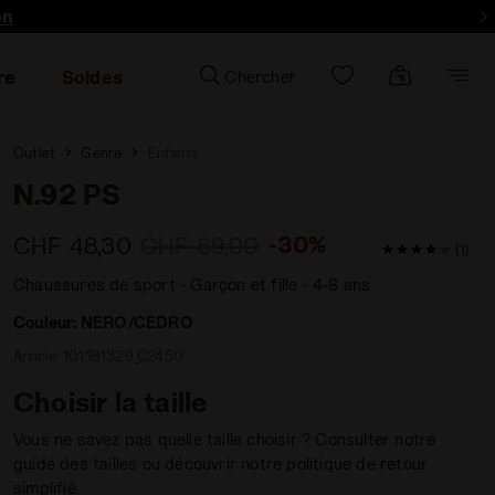
on
re
Soldes
Chercher
Outlet
Genre
Enfants
N.92 PS
-30%
CHF 48,30
CHF 69,00
4 / 5 Note de
(1)
Chaussures de sport - Garçon et fille - 4-8 ans
Couleur:
NERO/CEDRO
Article:
101.181329_C2450
Choisir la taille
Vous ne savez pas quelle taille choisir ? Consulter notre
guide des tailles ou découvrir notre politique de retour
simplifié.