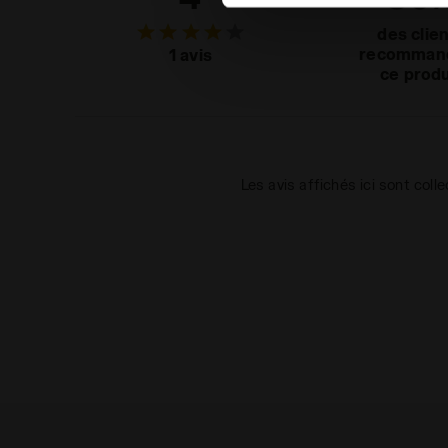
des clie
recomman
1 avis
ce produ
Les avis affichés ici sont coll