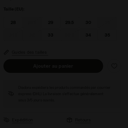
Taille (EU):
28
28.5
29
29.5
30
31
31.5
32
33
33.5
34
35
Guides des tailles
Ajouter au panier
Diadora expédiera les produits commandés par courrier
express (DHL). La livraison s'effectue généralement
sous 3/5 jours ouvrés.
Expédition
Retours