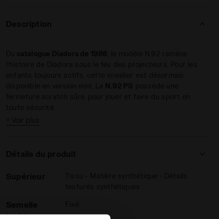
Description
Du
catalogue Diadora de 1988
, le modèle N.92 ramène
l’histoire de Diadora sous le feu des projecteurs. Pour les
enfants toujours actifs, cette sneaker est désormais
disponible en version mini. La
N.92 PS
possède une
fermeture scratch sûre, pour jouer et faire du sport en
toute sécurité.
+ Voir plus
Détails du produit
Supérieur
Tissu - Matière synthétique - Détails
texturés synthétiques
Semelle
Fixé
intérieure