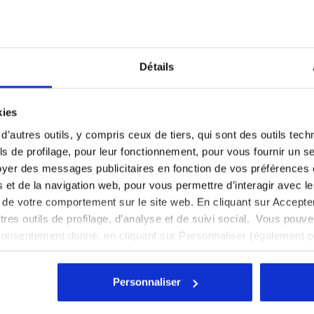
Détails
Vous êtes dans le bon pays ?
kies
Sélectionner le pays dans lequel vous souhaitez
 d’autres outils, y compris ceux de tiers, qui sont des outils tec
effectuer la livraison
s de profilage, pour leur fonctionnement, pour vous fournir un s
yer des messages publicitaires en fonction de vos préférences
FR/CH
EN/US
tés et de la navigation web, pour vous permettre d’interagir avec 
vi de votre comportement sur le site web. En cliquant sur Accept
Voir tous les pays
autres outils de profilage, d’analyse et de suivi social. Vous pou
Notes et commentaires
consentement donné, en cliquant sur Personnaliser (également 
r tout, vous pouvez continuer à naviguer sur le site avec les par
cookies et d’autres outils de suivi autres que techniques. Vous 
Personnaliser
quant
ici
.
%