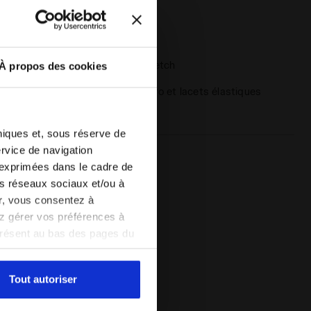
Semelle
TPR
extérieure
Lacets
Polyester stretch
À propos des cookies
Système de
Bride en velcro et lacets élastiques
laçage
hniques et, sous réserve de
ervice de navigation
 exprimées dans le cadre de
les réseaux sociaux et/ou à
er, vous consentez à
vez gérer vos préférences à
présent au bas des pages du
amètres par défaut et, par
pouvez consulter la politique
Tout autoriser