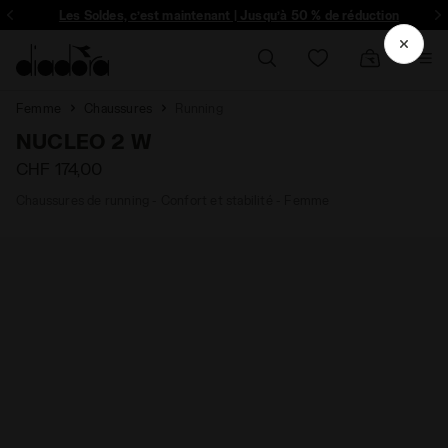
ique et plus encore - Inscrivez-vous
Les Soldes, c’est maintenant | Jusqu’à 50 % de réduction
Femme
Chaussures
Running
NUCLEO 2 W
CHF 174,00
Chaussures de running - Confort et stabilité - Femme