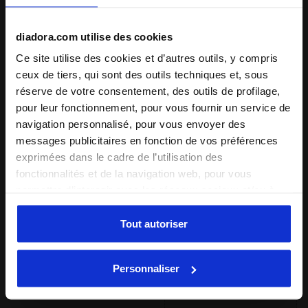
Poids idéal de l'athlète
léger, moyen, lourd
diadora.com utilise des cookies
Ce site utilise des cookies et d’autres outils, y compris
: route
Surface
ceux de tiers, qui sont des outils techniques et, sous
réserve de votre consentement, des outils de profilage,
piste
pour leur fonctionnement, pour vous fournir un service de
route
navigation personnalisé, pour vous envoyer des
messages publicitaires en fonction de vos préférences
trace
exprimées dans le cadre de l’utilisation des
fonctionnalités et de la navigation web, pour vous
: faible, régulier, haut
Amorti
permettre d’interagir avec les réseaux sociaux et/ou à
faible
des fins d’analyse et de suivi de votre comportement sur
le site web. En cliquant sur Accepter, vous consentez à
Tout autoriser
régulier
l’utilisation de cookies et d’autres outils de profilage,
haut
d’analyse et de suivi social. Vous pouvez gérer vos
Personnaliser
préférences à tout moment ou révoquer le consentement
estrémo
donné, en cliquant sur Personnaliser (également présent
au bas des pages du site). En cliquant sur Refuser tout,