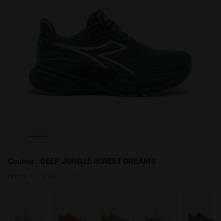
 NUCLEO 2 W DEEP JUNGLE /SWEET DREAMS - Diadora
Chaussures de running - Confort et stabilité - Femme
Couleur:
DEEP JUNGLE /SWEET DREAMS
Article:
101.181847_C0316