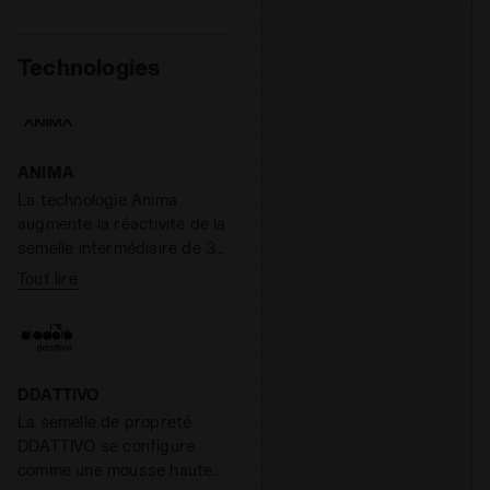
Technologies
ANIMA
La technologie Anima
augmente la réactivité de la
semelle intermédiaire de 30
% par rapport au composé
Tout lire
EVA léger, si bien que la
chaussure réagit plus
rapidement lorsqu’elle
touche le sol. En même
temps, le poids de la
DDATTIVO
semelle intermédiaire est
La semelle de propreté
réduit de 20 %, pour des
DDATTIVO se configure
foulées plus légères et des
comme une mousse haute
courses de plus longue