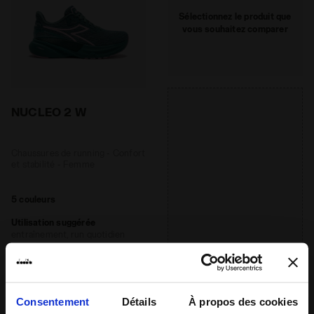
Sélectionnez le produit que
vous souhaitez comparer
NUCLEO 2 W
Chaussures de running - Confort
et stabilité - Femme
5 couleurs
Utilisation suggérée
entraînement, run quotidien
Distance recommandée
court, moyen, long
Consentement
Détails
À propos des cookies