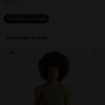
femme.
Tout lire
Choisissez votre taille
Compléter le look