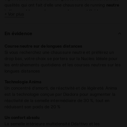
qualités qui ont fait d’elle une chaussure de running
neutre
indispensable pour des courses longues et fluides
.
+ Voir plus
Nucleo 2 offre un ensemble de caractéristiques uniques, ce
qui en fait la chaussure de course essentielle pour chaque
En évidence
coureur, qu’il soit expert ou débutant. Pesant seulement 9,7
oz et dotée d’une semelle intermédiaire Anima qui offre 30
Course neutre sur de longues distances
% de réactivité supplémentaire tout en réduisant le poids de
Si vous recherchez une chaussure neutre et préférez un
20 %, Nucleo 2 assure une course douce et fluide pour les
drop bas, votre choix se portera sur la Nucleo. Idéale pour
runneurs de tous les niveaux.
Notre équipe de conception a travaillé sur un nouveau
les entraînements quotidiens et les courses neutres sur les
design asymétrique de la semelle intermédiaire. Les deux
longues distances
zones creuses à l’extérieur et le design aplati à l’intérieur
Technologie Anima
contribuent à améliorer la stabilité et le contrôle de la
Un concentré d’amorti, de réactivité et de légèreté. Anima
rotation, complétés par une zone intérieure moins concave,
est la technologie conçue par Diadora pour augmenter la
s’étendant du talon au côté médian. Le drop bas, de 5 mm,
réactivité de la semelle intermédiaire de 30 %, tout en
et le design raffiné de l’empeigne font de Nucleo la
Le modèle est également disponible en version Nucleo Wide,
réduisant son poids de 20 %
compagne parfaite des footings de longue distance et des
conçue pour les coureurs aux pieds plus larges.
entraînements quotidiens. La languette supérieure présente
Un confort absolu
un design revisité et est fixée latéralement avec un mesh
La semelle intérieure multidensité Ddattivo et les
élastique, intégré à la construction de la doublure, afin