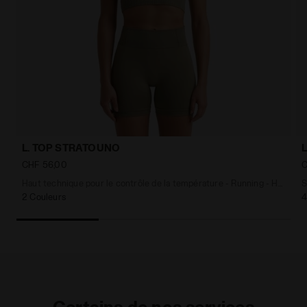
L. TOP STRATOUNO
CHF 56,00
C
Haut technique pour le contrôle de la température - Running - Homme
S
2 Couleurs
4
Certains de nos services