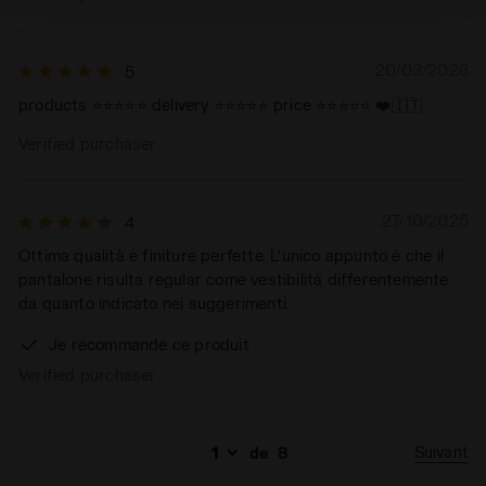
techniques. Vous pouvez consulter la politique en
matière de cookies en cliquant
ici
.
20/03/2026
5
products ⭐️⭐️⭐️⭐️⭐️ delivery ⭐️⭐️⭐️⭐️⭐️ price ⭐️⭐️⭐️⭐️⭐️ ❤️🇮🇹
Verified purchaser
27/10/2025
4
Ottima qualità e finiture perfette. L’unico appunto è che il
pantalone risulta regular come vestibilità differentemente
da quanto indicato nei suggerimenti.
Je recommande ce produit
Verified purchaser
Suivant
de
8