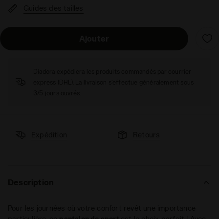
Guides des tailles
Ajouter
Diadora expédiera les produits commandés par courrier
express (DHL). La livraison s'effectue généralement sous
3/5 jours ouvrés.
Expédition
Retours
Description
Pour les journées où votre confort revêt une importance
particulière, ce
pantalon de sport
est le choix parfait ! Avec