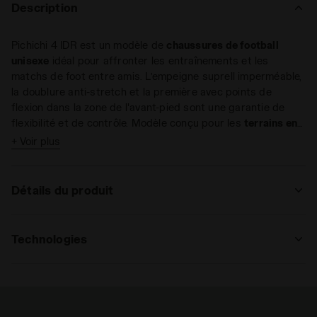
Description
Pichichi 4 IDR est un modèle de
chaussures de football
unisexe
idéal pour affronter les entraînements et les
matchs de foot entre amis. L’empeigne suprell imperméable,
la doublure anti-stretch et la première avec points de
flexion dans la zone de l'avant-pied sont une garantie de
flexibilité et de contrôle. Modèle conçu pour les
terrains en
intérieur et les parquets
.
+ Voir plus
Détails du produit
Supérieur
Suprell résistant à l’eau. Doublure en
tissu anti-étirement et doublure en PU
Technologies
antidérapante. Semelle intérieure avec
des points de flexion dans la zone de
FLEX ROTAX
l’avant-pied
Flex Rotax est le système novateur de
disposition des crampons conçu pour
Semelle
Fixé