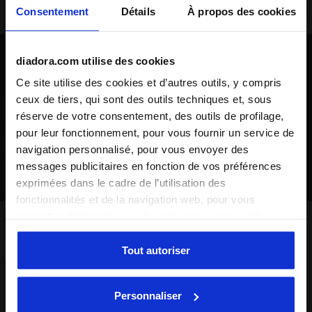
Consentement
Détails
À propos des cookies
diadora.com utilise des cookies
Terrains synthétiques
Ce site utilise des cookies et d’autres outils, y compris
Terrains synthétiques dont la
surface est dure ou terrains
ceux de tiers, qui sont des outils techniques et, sous
naturels en terre battue
réserve de votre consentement, des outils de profilage,
extrêmement durs
pour leur fonctionnement, pour vous fournir un service de
navigation personnalisé, pour vous envoyer des
messages publicitaires en fonction de vos préférences
exprimées dans le cadre de l’utilisation des
fonctionnalités et de la navigation web, pour vous
permettre d’interagir avec les réseaux sociaux et/ou à
Terrain intérieur / parquet
des fins d’analyse et de suivi de votre comportement sur
le site web. En cliquant sur Accepter, vous consentez à
Tout autoriser
Surfaces convenant à la pratique
du futsal, donc réalisées en PVC,
l’utilisation de cookies et d’autres outils de profilage,
caoutchouc ou parquet
d’analyse et de suivi social. Vous pouvez gérer vos
Personnaliser
préférences à tout moment ou révoquer le consentement
Option idéale