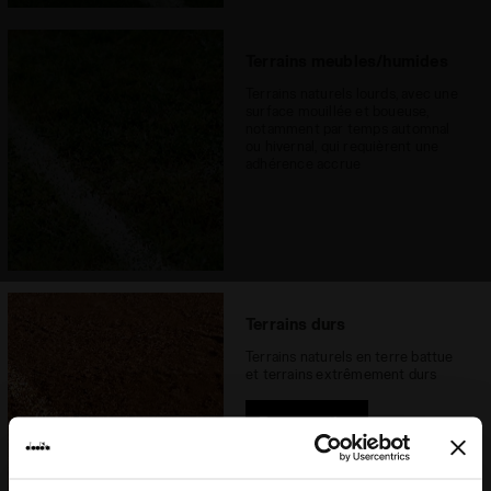
Terrains meubles/humides
Terrains naturels lourds, avec une
surface mouillée et boueuse,
notamment par temps automnal
ou hivernal, qui requièrent une
adhérence accrue
Terrains durs
Terrains naturels en terre battue
et terrains extrêmement durs
Bonne option