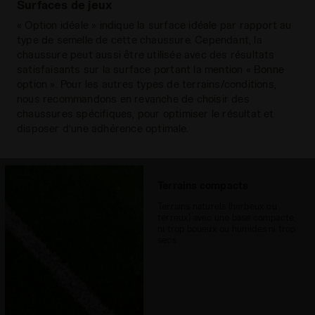
garantir la meilleure traction et
Surfaces de jeux
intérieure
décollement du terrain dans la zone de
Tout lire
« Option idéale » indique la surface idéale par rapport au
l’avant-pied et une stabilité parfaite dans
Semelle
EVA expansé antichoc
type de semelle de cette chaussure. Cependant, la
la zone du talon. La disposition particulière
intermédiaire
chaussure peut aussi être utilisée avec des résultats
des crampons dans la zone métatarsienne
satisfaisants sur la surface portant la mention « Bonne
Semelle
permet une flexion parfaite du pied.
Caoutchouc anti-abrasion
option ». Pour les autres types de terrains/conditions,
extérieure
nous recommandons en revanche de choisir des
chaussures spécifiques, pour optimiser le résultat et
Surfaces
Grounds indoor/parquet
disposer d’une adhérence optimale.
recommandées
Système de
Lacets
laçage
Terrains compacts
Terrains naturels (herbeux ou
terreux) avec une base compacte,
ni trop boueux ou humides ni trop
secs