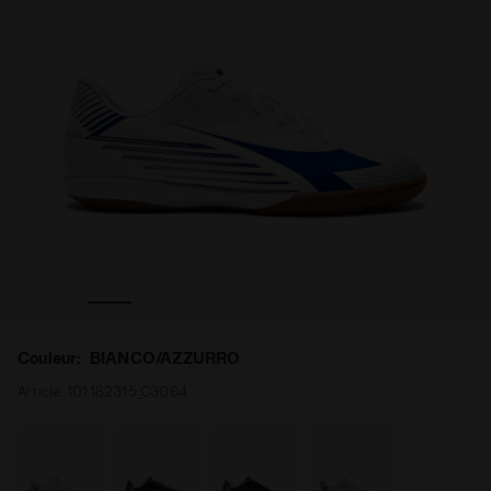
 IDR BIANCO/AZZURRO - Diadora
Chaussures de football d’intérieur - Homme PICHICHI 8
Couleur:
BIANCO/AZZURRO
Article:
101.182315_C3064