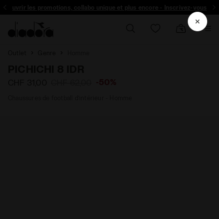
découvrir les promotions, collabo unique et plus encore - Inscrivez-vous
Outlet
Genre
Homme
PICHICHI 8 IDR
-50%
CHF 31,00
CHF 62,00
Chaussures de football d’intérieur - Homme