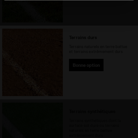
au bas des pages du site). En cliquant sur Refuser tout,
vous pouvez continuer à naviguer sur le site avec les
paramètres par défaut et, par conséquent, en l’absence
de cookies et d’autres outils de suivi autres que
techniques. Vous pouvez consulter la politique en
Terrains durs
matière de cookies en cliquant
ici
.
Terrains naturels en terre battue
et terrains extrêmement durs
Bonne option
Terrains synthétiques
Terrains synthétiques dont la
surface est dure ou terrains
naturels en terre battue
extrêmement durs