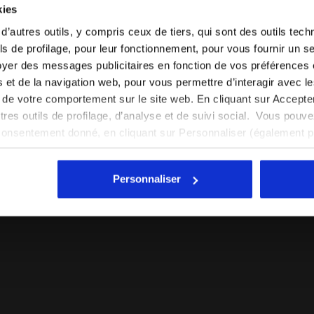
kies
Sélectionner le pays dans lequel vous souhaitez
 d’autres outils, y compris ceux de tiers, qui sont des outils tec
effectuer la livraison
s de profilage, pour leur fonctionnement, pour vous fournir un s
yer des messages publicitaires en fonction de vos préférences
FR/CH
EN/US
tés et de la navigation web, pour vous permettre d’interagir avec 
vi de votre comportement sur le site web. En cliquant sur Accept
Voir tous les pays
autres outils de profilage, d’analyse et de suivi social. Vous pou
consentement donné, en cliquant sur Personnaliser (également 
r tout, vous pouvez continuer à naviguer sur le site avec les par
t fille PICHICHI 9 JR MD GIALLO SOLE /BCO/BLU REALE - D
Chaussures de football pour terrains durs - Garçon et
cookies et d’autres outils de suivi autres que techniques. Vous 
Personnaliser
quant
ici
.