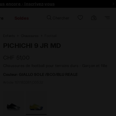
lus encore - Inscrivez-vous
re
Soldes
Chercher
Enfants
Chaussures
Football
PICHICHI 9 JR MD
CHF 51,00
Chaussures de football pour terrains durs - Garçon et fille
Couleur:
GIALLO SOLE /BCO/BLU REALE
Article:
101.183381_C0532