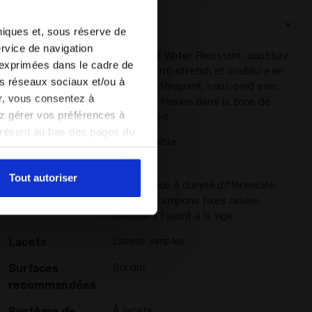
semelle en caoutchouc à rigidité différenciée avec 14
crampons fixes ovales, cousue à l’avant de l’empeigne, est
Détails du produit
hniques et, sous réserve de
idéale pour les matchs sur les sols les plus durs.
ervice de navigation
Supérieur
En Suprell Water Resistant, doublure
 exprimées dans le cadre de
en tissu anti-stretch et doublure en
les réseaux sociaux et/ou à
tissu antidérapant, sous-pied avec
er, vous consentez à
points de flexion dans la zone de
vez gérer vos préférences à
l'avant-pied.
présent au bas des pages du
Semelle
Non amovible
amètres par défaut et, par
iadora
 fille PICHICHI 9 JR MD GIALLO SOLE /BCO/BLU REALE - Di
intérieure
pouvez consulter la politique
Tout autoriser
Semelle
Caoutchouc à dureté différenciée
avec 14 crampons fixes ovales.
extérieure
Cousue à l'avant à la tige
Lacets
Lacets simples
Surfaces
Sol dur
recommandées
Système de
À lacets