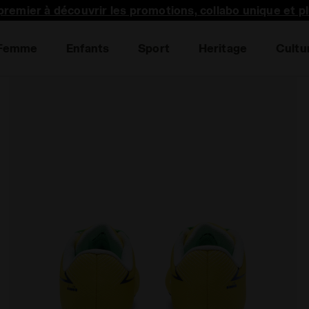
premier à découvrir les promotions, collabo unique et p
Femme
Enfants
Sport
Heritage
Cultu