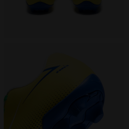
t fille PICHICHI 9 JR MD GIALLO SOLE /BCO/BLU REALE - D
Chaussures de football pour terrains durs - Garçon et