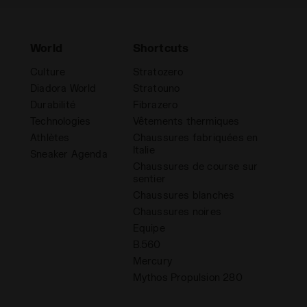
World
Shortcuts
Culture
Stratozero
Diadora World
Stratouno
Durabilité
Fibrazero
Technologies
Vêtements thermiques
Athlètes
Chaussures fabriquées en
Italie
Sneaker Agenda
Chaussures de course sur
sentier
Chaussures blanches
Chaussures noires
Equipe
B.560
Mercury
Mythos Propulsion 280