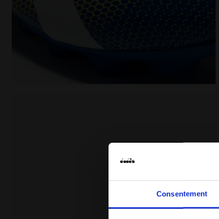
Chaussures de football pour terrains durs - Garçon e
Consentement