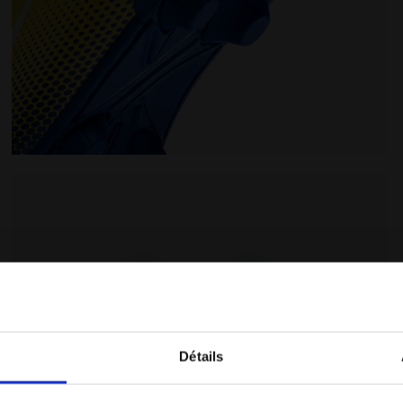
t fille PICHICHI 9 JR MD GIALLO SOLE /BCO/BLU REALE - D
Chaussures de football pour terrains durs - Garçon et
Détails
Vous êtes dans le bon pays ?