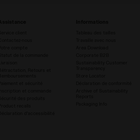
Assistance
Informations
Service client
Tableau des tailles
Contactez-nous
Travaille avec nous
Votre compte
Area Download
Statut de la commande
Corporate B2B
Livraison
Sustainability Customer
Transparency
Rétractation, Retours et
Remboursements
Store Locator
Paiement et sécurité
Déclaration de conformité
Inscription et commande
Archive of Sustainability
Reports
Sécurité des produits
Packaging Info
Product recalls
Déclaration d'accessibilité