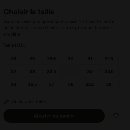
Choisir la taille
Vous ne savez pas quelle taille choisir ? Consulter notre
guide des tailles ou découvrir notre politique de retour
simplifié.
iadora
 fille PICHICHI 9 JR MD GIALLO SOLE /BCO/BLU REALE - Di
Taille (EU):
28
29
29.5
30
31
31.5
32
33
33.5
34
35
35.5
36
36.5
37
38
38.5
39
Guides des tailles
Ajouter au panier