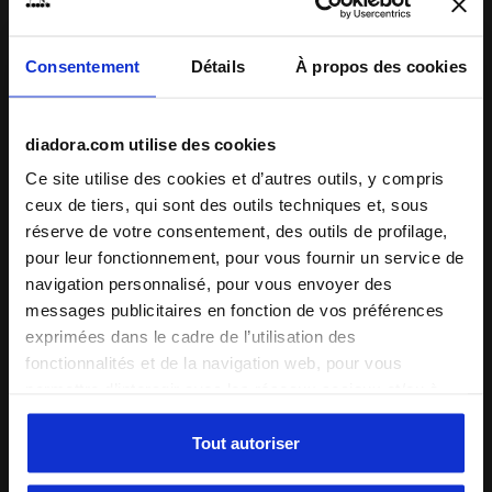
Expédition
Retours
Consentement
Détails
À propos des cookies
Description
diadora.com utilise des cookies
Ce site utilise des cookies et d’autres outils, y compris
S. Challenge 5 SL JR est la
chaussure de tennis unisexe
ceux de tiers, qui sont des outils techniques et, sous
conçue pour les joueurs et les joueuses de tennis juniors qui
réserve de votre consentement, des outils de profilage,
débutent
. Semelle en TPR, tige en SuprellTech et mesh,
semelle de propreté en jersey de coton et EVA moulé,
pour leur fonctionnement, pour vous fournir un service de
semelle intermédiaire en mousse EVA moulée c.c.b.
navigation personnalisé, pour vous envoyer des
messages publicitaires en fonction de vos préférences
+ Voir plus
exprimées dans le cadre de l’utilisation des
fonctionnalités et de la navigation web, pour vous
permettre d’interagir avec les réseaux sociaux et/ou à
Détails du produit
des fins d’analyse et de suivi de votre comportement sur
le site web. En cliquant sur Accepter, vous consentez à
Tout autoriser
Supérieur
Suprelltech et maille filet
l’utilisation de cookies et d’autres outils de profilage,
Technologies