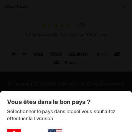
Shortcuts
4.7/5
Évaluation média Feedaty sur 15590 avis
© Copyright 2021-2026 Diadora S.p.A. All rights reserved
Confidentialité
Vous êtes dans le bon pays ?
Cookies
Sélectionner le pays dans lequel vous souhaitez
effectuer la livraison
Conditions générales
Plan du site