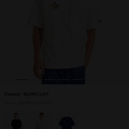
genres T-SHIRT SS LEGACY II BLANC LAIT - Diadora
T-shirt en coton recyclé - Made in Italy - Pour tous les 
Couleur:
BLANC LAIT
Article:
502.183575_20007