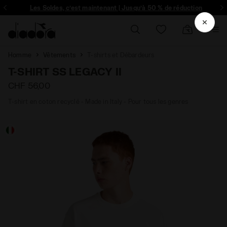
ique et plus encore - Inscrivez-vous
Les Soldes, c’est maintenant | Jusqu’à 50 % de réduction
Homme
Vêtements
T-shirts et Débardeurs
T-SHIRT SS LEGACY II
CHF 56,00
T-shirt en coton recyclé - Made in Italy - Pour tous les genres