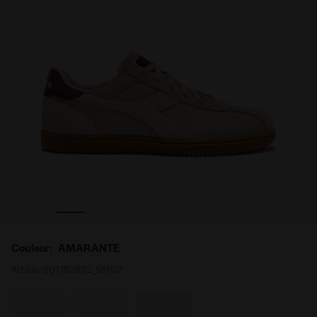
T AMARANTE - Diadora
Sneakers au profil bas - Pour tous les genres TOKYO HI
Couleur:
AMARANTE
Article:
501.182832_55102