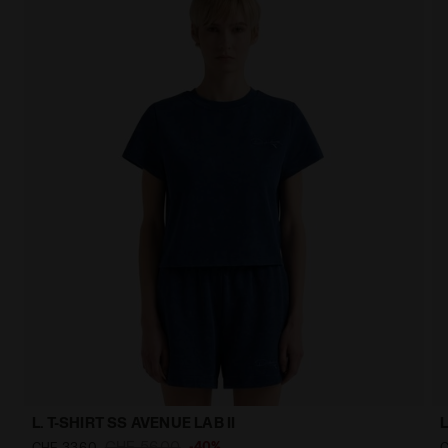
L. T-SHIRT SS AVENUE LAB II
CHF 56,00
-40%
CHF 33,60
C