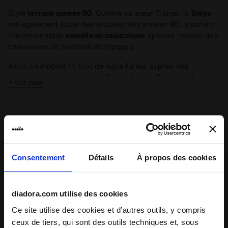
Style
terrace années 80
. Comme sa sœur Trainer, la
Tokyo
est également issue des archives des années 80, arborant
l’incontournable
semelle en caoutchouc
épaisse, reprise des
chaussures de handball de l’époque.
Alors, ce modèle fit tout de suite fureur auprès des
supporters et des contrecultures. Aujourd’hui, c’est le
+ Voir plus
symbole d’un incoercible
retour au passé
, du bon pied.
La nouvelle Tokyo Hit est confectionnée en tissu fluide et
daim
, une douce version pour bercer les premiers jours de
Détails du produit
printemps.
Supérieur
Tissu souple - Cuir bovin effet daim -
Détails en matière synthétique
Consentement
Détails
À propos des cookies
Système de
Lacets
Notes et commentaires
laçage
diadora.com utilise des cookies
5
100%
Ce site utilise des cookies et d’autres outils, y compris
ceux de tiers, qui sont des outils techniques et, sous