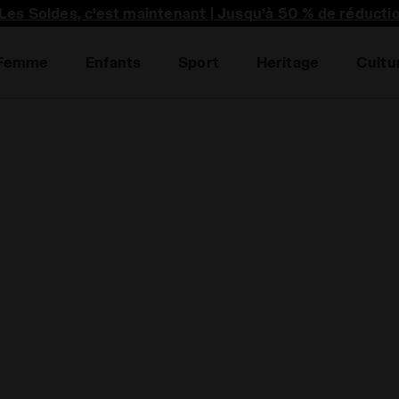
premier à découvrir les promotions, collabo unique et p
Les Soldes, c’est maintenant | Jusqu’à 50 % de réducti
Femme
Enfants
Sport
Heritage
Cultu