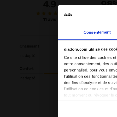
4.9
98
des clie
recomman
11 avis
ce produ
Consentement
Chaussant
diadora.com utilise des coo
inadapté
Ce site utilise des cookies et
votre consentement, des outil
Confort
personnalisé, pour vous envo
l’utilisation des fonctionnali
inadapté
des fins d’analyse et de sui
l’utilisation de cookies et d’
tout moment ou révoquer le 
site). En cliquant sur Refuse
conséquent, en l’absence de 
en matière de cookies en cli