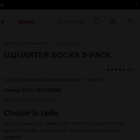
lus encore - Inscrivez-vous
on
re
Soldes
Chercher
Homme
Accessoires
Chaussettes
U.QUARTER SOCKS 3-PACK
4.9 / 5 Note d
(11)
Lot de chaussettes hauteur cheville - Unisexe
Couleur:
BLEU MAZARINE
Article:
103.176034_60047
Choisir la taille
Vous ne savez pas quelle taille choisir ? Consulter notre
guide des tailles ou découvrir notre politique de retour
simplifié.