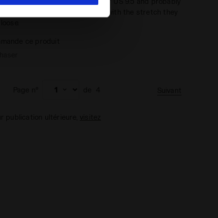
erfect for tight-fitting shoes. I wear US 9.5 and probably
otten the M instead of L, since with the stretch they
 loose.
mande ce produit
chaser
Page n°
de
4
Suivant
ur publication ultérieure,
visitez