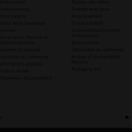
Service client
Tableau des tailles
Contactez-nous
Travaille avec nous
Votre compte
Area Download
Statut de la commande
Corporate B2B
Livraison
Sustainability Customer
Transparency
Rétractation, Retours et
Remboursements
Store Locator
Paiement et sécurité
Déclaration de conformité
Inscription et commande
Archive of Sustainability
Reports
Sécurité des produits
Packaging Info
Product recalls
Déclaration d'accessibilité
s