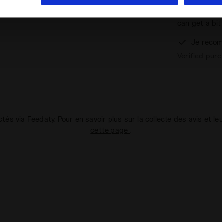
sock), it's p
should have g
can get a bit
Je recom
Verified pur
ectés via Feedaty. Pour en savoir plus sur la collecte des avis et le
cette page
.