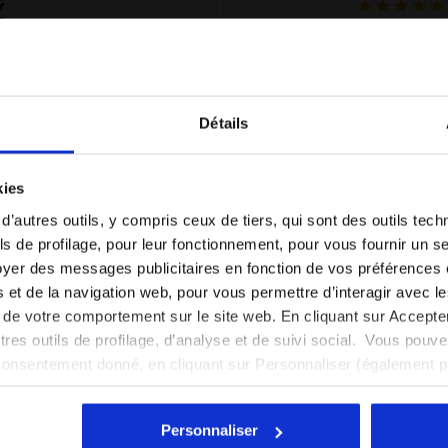
%
ottimi, legge
nts
fini sull'ava
dent
it
Je recom
Détails
Verified pur
Vous êtes dans le bon pays ?
kies
Sélectionner le pays dans lequel vous souhaitez
excellent
 d’autres outils, y compris ceux de tiers, qui sont des outils tec
effectuer la livraison
Good quality
s de profilage, pour leur fonctionnement, pour vous fournir un s
yer des messages publicitaires en fonction de vos préférences
FR/CH
EN/US
Je recom
tés et de la navigation web, pour vous permettre d’interagir avec 
excellent
Verified pur
vi de votre comportement sur le site web. En cliquant sur Accept
Voir tous les pays
autres outils de profilage, d’analyse et de suivi social. Vous pou
consentement donné, en cliquant sur Personnaliser (également 
r tout, vous pouvez continuer à naviguer sur le site avec les par
cookies et d’autres outils de suivi autres que techniques. Vous 
Well-made and
Personnaliser
quant
ici
.